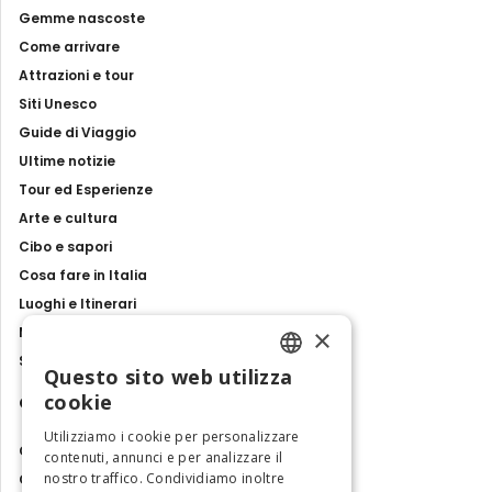
Gemme nascoste
Come arrivare
Attrazioni e tour
Siti Unesco
Guide di Viaggio
Ultime notizie
Tour ed Esperienze
Arte e cultura
Cibo e sapori
Cosa fare in Italia
Luoghi e Itinerari
×
Mostre, eventi e spettacoli
Storie e tradizioni
Questo sito web utilizza
ENGLISH
cookie
Contatti
ITALIAN
Utilizziamo i cookie per personalizzare
Chi siamo
contenuti, annunci e per analizzare il
nostro traffico. Condividiamo inoltre
Collabora con noi