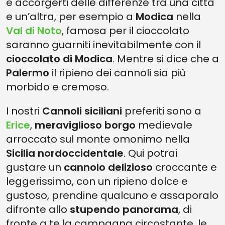
e accorgerti delle differenze tra una città
e un’altra, per esempio a
Modica
nella
Val di Noto
, famosa per il cioccolato
saranno guarniti inevitabilmente con il
cioccolato di Modica
. Mentre si dice che a
Palermo
il ripieno dei cannoli sia più
morbido e cremoso.
I nostri
Cannoli siciliani
preferiti sono a
Erice
,
meraviglioso borgo
medievale
arroccato sul monte omonimo nella
Sicilia nordoccidentale
. Qui potrai
gustare un
cannolo delizioso
croccante e
leggerissimo, con un ripieno dolce e
gustoso, prendine qualcuno e assaporalo
difronte allo
stupendo panorama
, di
fronte a te la campagna circostante, le