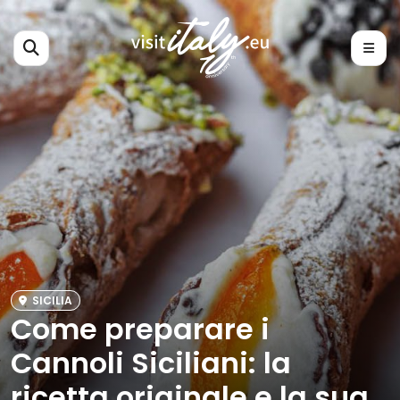
SICILIA
Come preparare i
Cannoli Siciliani: la
ricetta originale e la sua