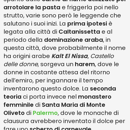
arrotolare la pasta
e friggerla poi nello
strutto, varie sono però le leggende che
salutano i suoi inizi. La
prima ipotesi
è
legata alla città di
Caltanissetta
e al
periodo della
dominazione araba
, in
questa città, dove probabilmente il nome
ha origini arabe
Kalt El Nissa
,
Castello
delle donne
, sorgeva un
harem
, dove le
donne in costante attesa del ritorno
dell’emiro, per ingannare il tempo
inventarono questo dolce. La
seconda
teoria
ci porta invece nel
monastero
femminile
di
Santa Maria di Monte
Oliveto
di
Palermo
, dove le monache di
clausura avrebbero inventato il dolce per
fare uno
scherzo di carnevale
.