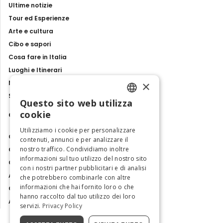
Ultime notizie
Tour ed Esperienze
Arte e cultura
Cibo e sapori
Cosa fare in Italia
Luoghi e Itinerari
×
Mostre, eventi e spettacoli
Storie e tradizioni
Questo sito web utilizza
ENGLISH
cookie
Contatti
ITALIAN
Utilizziamo i cookie per personalizzare
Chi siamo
contenuti, annunci e per analizzare il
nostro traffico. Condividiamo inoltre
Collabora con noi
informazioni sul tuo utilizzo del nostro sito
Contatti
con i nostri partner pubblicitari e di analisi
Ambasciatrice dell'Eccellenza
che potrebbero combinarle con altre
informazioni che hai fornito loro o che
Osservatorio Turismo
hanno raccolto dal tuo utilizzo dei loro
Area Riservata
servizi.
Privacy Policy