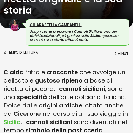
storia
CHIARASTELLA CAMPANELLI
Scopri
come preparare i
Cannoli Siciliani
, uno dei
dolci tradizionali
più gustosi della
Sicilia
, specialità
che cela una
storia affascinante
⌛ TEMPO DI LETTURA
2 MINUTI
Cialda
fritta e
croccante
che avvolge un
delicato e
gustoso ripieno
a base di
ricotta di pecora, i
cannoli siciliani
, sono
una
specialità
dell’arte dolciaria italiana.
Dolce dalle
origini antiche
, citato anche
da
Cicerone
nel corso di un suo viaggio in
Sicilia
, i
cannoli siciliani
sono diventati nel
tempo
simbolo della pasticceria