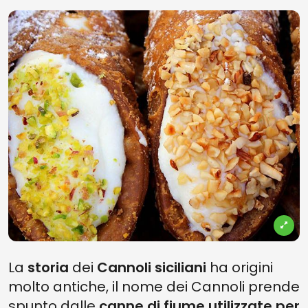
La
storia
dei
Cannoli siciliani
ha origini
molto antiche, il nome dei Cannoli prende
spunto dalle
canne di fiume utilizzate per