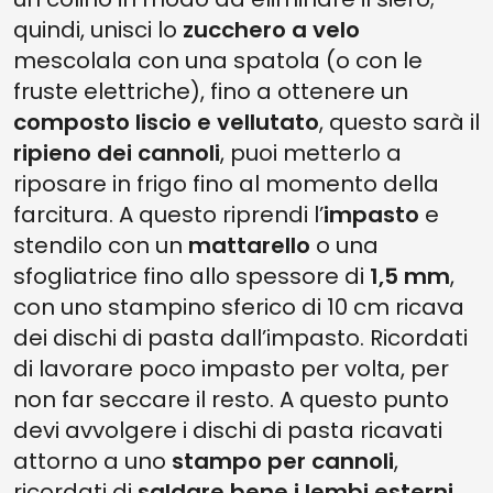
quindi, unisci lo
zucchero a velo
mescolala con una spatola (o con le
fruste elettriche), fino a ottenere un
composto liscio e vellutato
, questo sarà il
ripieno dei cannoli
, puoi metterlo a
riposare in frigo fino al momento della
farcitura. A questo riprendi l’
impasto
e
stendilo con un
mattarello
o una
sfogliatrice fino allo spessore di
1,5 mm
,
con uno stampino sferico di 10 cm ricava
dei dischi di pasta dall’impasto. Ricordati
di lavorare poco impasto per volta, per
non far seccare il resto. A questo punto
devi avvolgere i dischi di pasta ricavati
attorno a uno
stampo per cannoli
,
ricordati di
saldare bene i lembi esterni