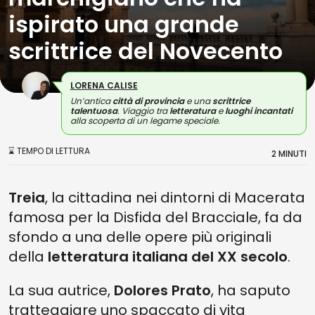
ispirato una grande
scrittrice del Novecento
LORENA CALISE
Un’antica
città di provincia
e una
scrittrice
talentuosa
. Viaggio tra
letteratura
e
luoghi incantati
alla scoperta di un legame speciale.
⌛ TEMPO DI LETTURA
2 MINUTI
Treia
, la cittadina nei dintorni di Macerata
famosa per la Disfida del Bracciale, fa da
sfondo a una delle opere più originali
della
letteratura italiana del XX secolo
.
La sua autrice,
Dolores Prato
, ha saputo
tratteggiare uno spaccato di vita