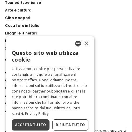
Tour ed Esperienze
Arte e cultura
Cibo e sapori
Cosa fare in Italia
Luoghi e Itinerari
×
Mostre, eventi e spettacoli
Storie e tradizioni
Questo sito web utilizza
ENGLISH
cookie
Contatti
ITALIAN
Utilizziamo i cookie per personalizzare
Chi siamo
contenuti, annunci e per analizzare il
nostro traffico. Condividiamo inoltre
Collabora con noi
informazioni sul tuo utilizzo del nostro sito
Contatti
con i nostri partner pubblicitari e di analisi
Ambasciatrice dell'Eccellenza
che potrebbero combinarle con altre
informazioni che hai fornito loro o che
Osservatorio Turismo
hanno raccolto dal tuo utilizzo dei loro
Area Riservata
servizi.
Privacy Policy
ACCETTA TUTTO
RIFIUTA TUTTO
Visit Italy Srl | Via Filippo Argelati, 10, 20143 Milano | P.IVA 08368951219 |