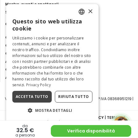
Mostre, eventi e spettacoli
×
Storie e tradizioni
Questo sito web utilizza
Contatti
ENGLISH
cookie
ITALIAN
Chi siamo
Utilizziamo i cookie per personalizzare
contenuti, annunci e per analizzare il
Collabora con noi
nostro traffico. Condividiamo inoltre
Contatti
informazioni sul tuo utilizzo del nostro sito
con i nostri partner pubblicitari e di analisi
Ambasciatrice dell'Eccellenza
che potrebbero combinarle con altre
Osservatorio Turismo
informazioni che hai fornito loro o che
Area Riservata
hanno raccolto dal tuo utilizzo dei loro
servizi.
Privacy Policy
ACCETTA TUTTO
RIFIUTA TUTTO
Visit Italy Srl | Via Filippo Argelati, 10, 20143 Milano | P.IVA 08368951219 |
Capitale Sociale 50.000€
MOSTRA DETTAGLI
INFORMATIVA SULLA PRIVACY
|
COOKIE POLICY
|
TERMINI E
Cookie Policy
CONDIZIONI
|
TRASPARENZA
da
32.5 €
Verifica disponibilità
a persona