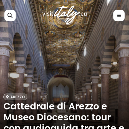
AREZZO
Cattedrale di Arezzo e
Museo Diocesano: tour
con audioguida tra arte e