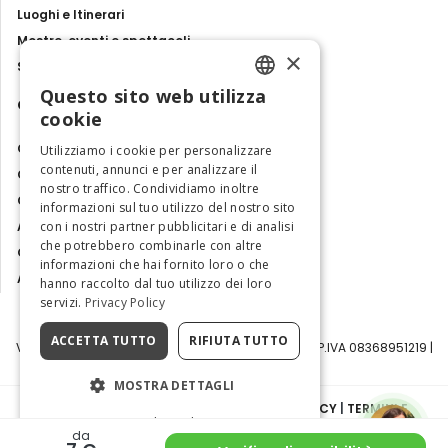
Luoghi e Itinerari
Mostre, eventi e spettacoli
×
Storie e tradizioni
Questo sito web utilizza
Contatti
ENGLISH
cookie
ITALIAN
Chi siamo
Utilizziamo i cookie per personalizzare
contenuti, annunci e per analizzare il
Collabora con noi
nostro traffico. Condividiamo inoltre
Contatti
informazioni sul tuo utilizzo del nostro sito
Ambasciatrice dell'Eccellenza
con i nostri partner pubblicitari e di analisi
che potrebbero combinarle con altre
Osservatorio Turismo
informazioni che hai fornito loro o che
Area Riservata
hanno raccolto dal tuo utilizzo dei loro
servizi.
Privacy Policy
ACCETTA TUTTO
RIFIUTA TUTTO
Visit Italy Srl | Via Filippo Argelati, 10, 20143 Milano | P.IVA 08368951219 |
Capitale Sociale 50.000€
MOSTRA DETTAGLI
INFORMATIVA SULLA PRIVACY
|
COOKIE POLICY
|
TERMINI E
Cookie Policy
CONDIZIONI
|
TRASPARENZA
da