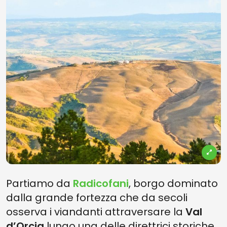
Vedi su mappa
Partiamo da
Radicofani
, borgo dominato
dalla grande fortezza che da secoli
osserva i viandanti attraversare la
Val
d’Orcia
lungo una delle direttrici storiche