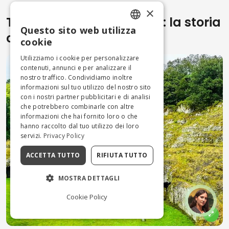
×
Tappa 6: Vetralla → Sutri: la storia
Questo sito web utilizza
che emerge dal tufo
ENGLISH
cookie
ITALIAN
Utilizziamo i cookie per personalizzare
contenuti, annunci e per analizzare il
Vedi su mappa
nostro traffico. Condividiamo inoltre
informazioni sul tuo utilizzo del nostro sito
con i nostri partner pubblicitari e di analisi
che potrebbero combinarle con altre
informazioni che hai fornito loro o che
hanno raccolto dal tuo utilizzo dei loro
servizi.
Privacy Policy
ACCETTA TUTTO
RIFIUTA TUTTO
MOSTRA DETTAGLI
Cookie Policy