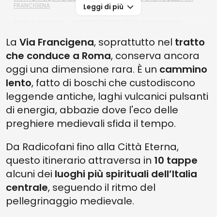
FRANCIGENA
Leggi di più
TAPPA 3. BOLSENA → MONTEFIASCONE: LA SALITA LENTA E LO
SGUARDO SUL LAGO
La
Via Francigena
, soprattutto nel
tratto
TAPPA 4. MONTEFIASCONE → VITERBO: L’INGRESSO NELLA CITTÀ DEI
che conduce a Roma
, conserva ancora
PAPI
oggi una dimensione rara. È un
cammino
TAPPA 5. VITERBO → VETRALLA: BOSCHI DELLA TUSCIA ED EREMI
NASCOSTI
lento
, fatto di boschi che custodiscono
leggende antiche, laghi vulcanici pulsanti
TAPPA 6: VETRALLA → SUTRI: LA STORIA CHE EMERGE DAL TUFO
di energia, abbazie dove l'eco delle
TAPPA 7. SUTRI → CAMPAGNANO DI ROMA: LA VALLE DEL TREJA
preghiere medievali sfida il tempo.
TAPPA 8. CAMPAGNANO DI ROMA → LA STORTA: IL PARCO DI VEIO E
SAN’IGNAZIO DI LOYOLA
Da Radicofani fino alla Città Eterna,
TAPPA 9. LA STORTA → ROMA: L’ARRIVO A SAN PIETRO
questo itinerario attraversa in
10 tappe
TAPPA 10. ROMA → CASTEL GANDOLFO: IL RESPIRO DEI COLLI ALBANI
alcuni dei
luoghi più spirituali dell’Italia
centrale
, seguendo il ritmo del
LE 10 TAPPE DEL CAMMINO SPIRITUALE SULLA VIA FRANCIGENA DEL
LAZIO
pellegrinaggio medievale.