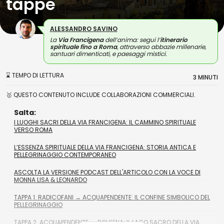
tappe
ALESSANDRO SAVINO
La
Via Francigena
dell’anima: segui l’
itinerario
spirituale fino a Roma
, attraverso abbazie millenarie,
santuari dimenticati, e paesaggi mistici.
⌛ TEMPO DI LETTURA
3 MINUTI
🥇 QUESTO CONTENUTO INCLUDE COLLABORAZIONI COMMERCIALI.
Salta:
I LUOGHI SACRI DELLA VIA FRANCIGENA: IL CAMMINO SPIRITUALE
VERSO ROMA
L’ESSENZA SPIRITUALE DELLA VIA FRANCIGENA: STORIA ANTICA E
PELLEGRINAGGIO CONTEMPORANEO
ASCOLTA LA VERSIONE PODCAST DELL'ARTICOLO CON LA VOCE DI
MONNA LISA & LEONARDO
TAPPA 1. RADICOFANI → ACQUAPENDENTE: IL CONFINE SIMBOLICO DEL
PELLEGRINAGGIO
TAPPA 2. ACQUAPENDENTE → BOLSENA: IL LAGO SACRO DELLA VIA