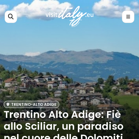
TRENTINO-ALTO ADIGE
Trentino Alto Adige: Fiè
allo Sciliar, un paradiso
nel cuore delle Dolomiti