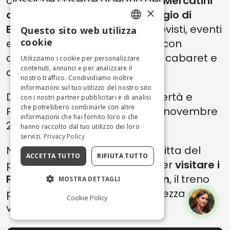
classiche casette di legno dei
Mercatini
×
di Natale in Calabria
e il
Villaggio di
Babbo Natale
. Inoltre sono previsti, eventi
Questo sito web utilizza
ENGLISH
cookie
e spettacoli enogastronomici con
concerti musicali, spettacoli di cabaret e
ITALIAN
Utilizziamo i cookie per personalizzare
contenuti, annunci e per analizzare il
dj set nei fine settimana.
nostro traffico. Condividiamo inoltre
informazioni sul tuo utilizzo del nostro sito
Dove e quando: Viale della Libertà e
con i nostri partner pubblicitari e di analisi
che potrebbero combinarle con altre
Piazza della Resistenza, dal 23 novembre
informazioni che hai fornito loro o che
2024 al 6 gennaio 2025.
hanno raccolto dal tuo utilizzo dei loro
servizi.
Privacy Policy
Non sei molto distante, approfitta del
ACCETTA TUTTO
RIFIUTA TUTTO
periodo natalizio in Calabria per
visitare i
Parchi Archeologici di Paestum
, il treno
MOSTRA DETTAGLI
più veloce impiega un'ora e mezza di
Cookie Policy
viaggio.