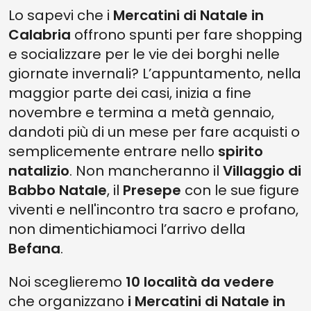
Lo sapevi che i
5. MERCATINO DI NATALE DI SOVERATO
Mercatini di Natale in
Calabria
offrono spunti per fare shopping
4. MERCATINI DI NATALE A MONTALTO UFFUGO
e socializzare per le vie dei borghi nelle
3. MERCATINI DI NATALE IN CALABRIA: A CINQUEFRONDI, IL VILLAGGIO
giornate invernali? L’appuntamento, nella
DI NATALE
maggior parte dei casi, inizia a fine
2. MERCATINO DI NATALE DI STILO
novembre e termina a metà gennaio,
1. MERCATINI DI NATALE IN CALABRIA DI PRAIA A MARE
dandoti più di un mese per fare acquisti o
semplicemente entrare nello
spirito
natalizio
. Non mancheranno il
Villaggio di
Babbo Natale
, il
Presepe
con le sue figure
viventi e nell'incontro tra sacro e profano,
non dimentichiamoci l’arrivo della
Befana
.
Noi sceglieremo
10 località da vedere
che organizzano
i Mercatini di Natale in