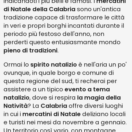
indicandoti i più belli e famosi. I
mercatini
di Natale della Calabria
sono un'antica
tradizione capace di trasformare le città
in veri e propri borghi incantati durante il
periodo più festoso dell'anno, non
perderti questo entusiasmante mondo
pieno di tradizioni
.
Ormai lo
spirito natalizio
è nell'aria un po'
ovunque, in quale borgo e comune di
questa regione del sud, ti recherai per
assistere a un tipico
evento a tema
natalizio
, dove si respira
la magia della
Natività
? La
Calabria
offre diversi luoghi
in cui i
mercatini di Natale
deliziano locali
e turisti nei mesi da novembre a gennaio.
Un territorio così vario, con montagne