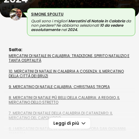
SIMONE SPOLITU
Quali sono i migliori
Mercatini di Natale in Calabria
da
non perdere? Ne abbiamo selezionati
10 da vedere
assolutamente
nel
2024.
Salta:
MERCATINI DI NATALE IN CALABRIA: TRADIZIONE, SPIRITO NATALIZIO E
TANTA OSPITALITÀ
10. MERCATINI DI NATALE IN CALABRIA A COSENZA: IL MERCATINO
DELLA CITTÀ DEI BRUZI
9. MERCATINO DI NATALE CALABRIA: CHRISTMAS TROPEA
8. MERCATINI DI NATALE PIÙ BELLI DELLA CALABRIA: A REGGIO, IL
MERCATINO DELLO STRETTO
7. MERCATINI DI NATALE DELLA CALABRIA DI CATANZARO: IL
MERCATINO DEL CAPOLUOGO
Leggi di più
6. I MERCATINI DI NATALE IN CALABRIA A CAMPORA SAN GIOVANNI,
AMANTEA