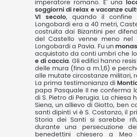
imperatore romano. E' una
loca
soggiorni di relax e vacanze cul
VI secolo
, quando il confine
Longobardi era a 40 metri, Caste
costruita dai Bizantini per difend
del Castello venne meno nel 
Longobardi a Pavia. Fu un
monas
acquistato da conti umbri che l
e di caccia
. Gli edifici hanno resi
delle mura (fino a m.1,6) e perch
alle mutate circostanze militari, re
La prima testimonianza di
Montic
papa Pasquale II ne conferma l
di S. Pietro di Perugia. La chiesa
Siena, un allievo di Giotto, ben co
santi dipinti vi è S. Costanzo, il
Storia dei Santi si sarebbe ri
durante una persecuzione dei 
benedettini chiesero a Meo 