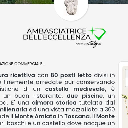
AZIONE COMMERCIALE .
ura ricettiva
con
80 posti letto
divisi in
te finemente arredate pur conservando
ristiche di un
castello medievale,
è
n un buon ristorante,
due piscine
, un
pa. E' una
dimora storica
tutelata dal
millenaria
ed una vista mozzafiato a 360
de il
Monte Amiata
in
Toscana
, il
Monte
ari boschi e un castello dove nacque un