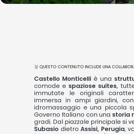
🥇 QUESTO CONTENUTO INCLUDE UNA COLLABOR
Castello Monticelli
è una
strutt
comode e
spaziose suites
, tut
immutate le originali caratte
immersa in ampi giardini, co
idromassaggio e una piccola s
Governo Italiano con una
storia 
gradi. Dal piazzale principale si ve
Subasio
dietro
Assisi, Perugia
, v