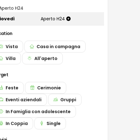
Aperto H24
iovedì
Aperto H24
cation
Vista
Casa in campagna
Villa
All'aperto
rget
Feste
Cerimonie
Eventi aziendali
Gruppi
In Famiglia con adolescente
In Coppia
Single
vizi