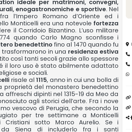
tion ideale per matrimoni, convegni,
turali, enogastronomiche e sportive
. Nel
 fra l’Impero Romano d’Oriente ed i
llo Monticelli era una notevole
fortezza
ere il Corridoio Bizantino. L’uso militare
774 quando Carlo Magno sconfisse i
tero benedettino
fino al 1470 quando fu
o trasformarono in una
residenza estiva
stito così tanti secoli grazie allo spessore
é il loro uso è stato abilmente adattato
ligiose e sociali.
elli
risale al
1115
, anno in cui una bolla di
a proprietà del monastero benedettino
 ha affreschi dipinti nel 1315-19 da Meo da
nosciuto agli storici dell’arte. Fra i nove
 primo vescovo di Perugia, che secondo la
fugiato per tre settimane a Monticelli
Cristiani sotto Marco Aurelio. Se i
da Siena di includerlo fra i santi