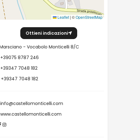
Leaflet
|
©
OpenStreetMap
Ottieni indicazioni
Marsciano - Vocabolo Monticelli 8/C
+39075 8787 246
+39347 7048 182
+39347 7048 182
info@castellomonticelli.com
www.castellomonticelli.com