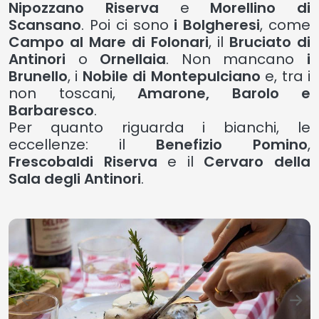
Nipozzano Riserva
e
Morellino di
Scansano
. Poi ci sono
i Bolgheresi
, come
Campo al Mare di Folonari
, il
Bruciato di
Antinori
o
Ornellaia
. Non mancano
i
Brunello
, i
Nobile di Montepulciano
e, tra i
non toscani,
Amarone, Barolo e
Barbaresco
.
Per quanto riguarda i bianchi, le
eccellenze: il
Benefizio Pomino
,
Frescobaldi Riserva
e il
Cervaro della
Sala degli Antinori
.