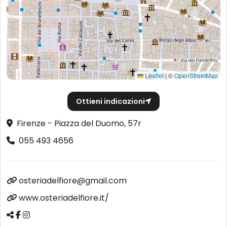
Leaflet
|
©
OpenStreetMap
Ottieni indicazioni
Firenze - Piazza del Duomo, 57r
055 493 4656
osteriadelfiore@gmail.com
www.osteriadelfiore.it/