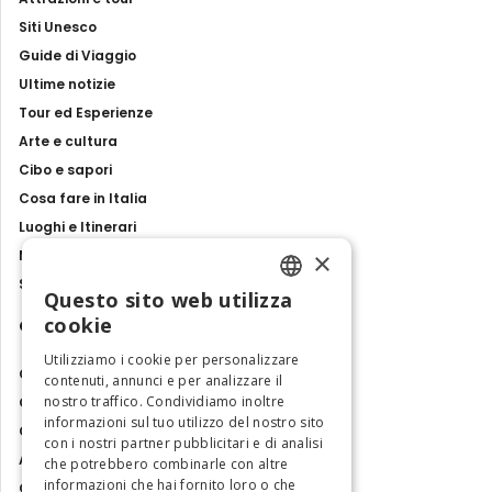
Siti Unesco
Guide di Viaggio
Ultime notizie
Tour ed Esperienze
Arte e cultura
Cibo e sapori
Cosa fare in Italia
Luoghi e Itinerari
×
Mostre, eventi e spettacoli
Storie e tradizioni
Questo sito web utilizza
ENGLISH
cookie
Contatti
ITALIAN
Utilizziamo i cookie per personalizzare
Chi siamo
contenuti, annunci e per analizzare il
nostro traffico. Condividiamo inoltre
Collabora con noi
informazioni sul tuo utilizzo del nostro sito
Contatti
con i nostri partner pubblicitari e di analisi
Ambasciatrice dell'Eccellenza
che potrebbero combinarle con altre
informazioni che hai fornito loro o che
Osservatorio Turismo