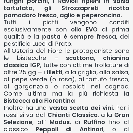
funghi porcini, i Ravioli ripieni in salsa
tartufata, gli Strozzapreti ricotta
pomodoro fresco, aglio e peperoncino.
Tutti i piatti vengono conditi
esclusivamente con
olio EVO
di prima
qualità e la
pasta è sempre fresca
, del
pastificio Lucci di Prato.
All’Osteria del Fiore le protagoniste sono
le bistecche –
scottona, chianina
classica IGP
, tutte con ottime frollature di
oltre 25 gg – i
filetti
, alla griglia, alla salsa,
al pepe verde (o rosa), al tartufo fresco,
al gorgonzola o rosolati nel cognac.
Come ultima ma la più richiesta
la
Bistecca alla Fiorentina
Inoltre ha una
vasta scelta dei vini
. Per i
rossi si va dal
Chianti
Classico
, alla
Gran
Selezione
, all’
Modus
, di
Ruffino
fino al
classico
Peppoli di Antinori
, o al