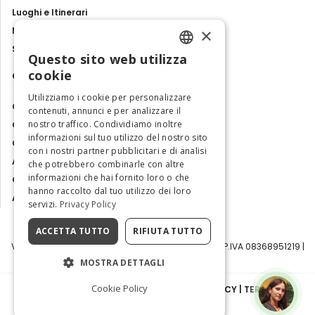
Luoghi e Itinerari
×
Mostre, eventi e spettacoli
Storie e tradizioni
Questo sito web utilizza
ENGLISH
cookie
Contatti
ITALIAN
Utilizziamo i cookie per personalizzare
Chi siamo
contenuti, annunci e per analizzare il
nostro traffico. Condividiamo inoltre
Collabora con noi
informazioni sul tuo utilizzo del nostro sito
Contatti
con i nostri partner pubblicitari e di analisi
Ambasciatrice dell'Eccellenza
che potrebbero combinarle con altre
informazioni che hai fornito loro o che
Osservatorio Turismo
hanno raccolto dal tuo utilizzo dei loro
Area Riservata
servizi.
Privacy Policy
ACCETTA TUTTO
RIFIUTA TUTTO
Visit Italy Srl | Via Filippo Argelati, 10, 20143 Milano | P.IVA 08368951219 |
Capitale Sociale 50.000€
MOSTRA DETTAGLI
Cookie Policy
INFORMATIVA SULLA PRIVACY
|
COOKIE POLICY
|
TERMINI E
CONDIZIONI
|
TRASPARENZA