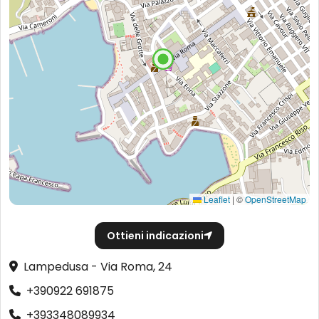
Leaflet
|
©
OpenStreetMap
Ottieni indicazioni
Lampedusa - Via Roma, 24
+390922 691875
+393348089934