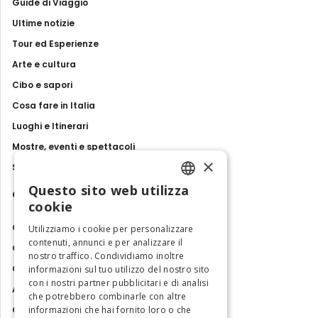
Guide di Viaggio
Ultime notizie
Tour ed Esperienze
Arte e cultura
Cibo e sapori
Cosa fare in Italia
Luoghi e Itinerari
Mostre, eventi e spettacoli
×
Storie e tradizioni
Questo sito web utilizza
Contatti
ENGLISH
cookie
ITALIAN
Chi siamo
Utilizziamo i cookie per personalizzare
contenuti, annunci e per analizzare il
Collabora con noi
nostro traffico. Condividiamo inoltre
Contatti
informazioni sul tuo utilizzo del nostro sito
con i nostri partner pubblicitari e di analisi
Ambasciatrice dell'Eccellenza
che potrebbero combinarle con altre
informazioni che hai fornito loro o che
Osservatorio Turismo