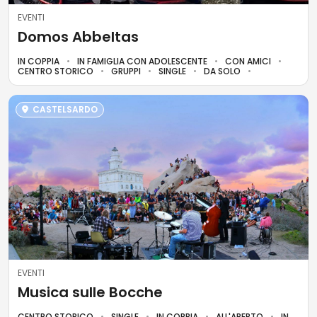
EVENTI
Domos Abbeltas
IN COPPIA
IN FAMIGLIA CON ADOLESCENTE
CON AMICI
CENTRO STORICO
GRUPPI
SINGLE
DA SOLO
CASTELSARDO
EVENTI
Musica sulle Bocche
CENTRO STORICO
SINGLE
IN COPPIA
ALL'APERTO
IN