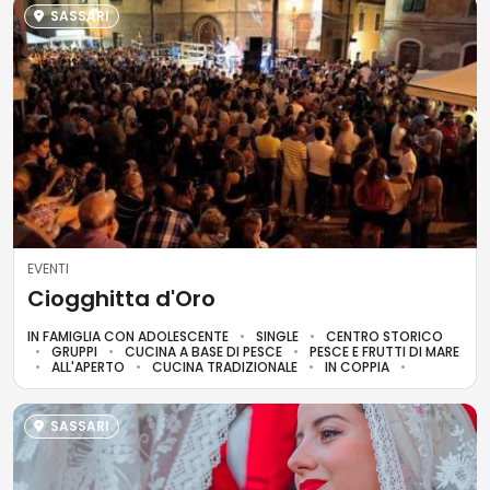
SASSARI
EVENTI
Ciogghitta d'Oro
IN FAMIGLIA CON ADOLESCENTE
SINGLE
CENTRO STORICO
GRUPPI
CUCINA A BASE DI PESCE
PESCE E FRUTTI DI MARE
ALL'APERTO
CUCINA TRADIZIONALE
IN COPPIA
SASSARI