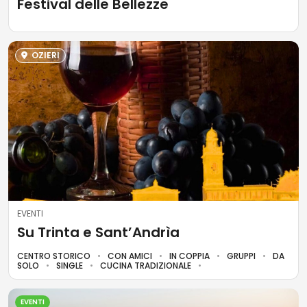
Festival delle Bellezze
OZIERI
EVENTI
Su Trinta e Sant’Andrìa
CENTRO STORICO
CON AMICI
IN COPPIA
GRUPPI
DA
SOLO
SINGLE
CUCINA TRADIZIONALE
EVENTI