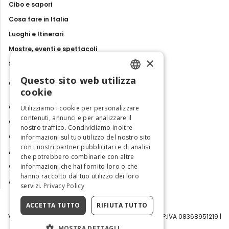
Cibo e sapori
Cosa fare in Italia
Luoghi e Itinerari
Mostre, eventi e spettacoli
×
Storie e tradizioni
Questo sito web utilizza
Contatti
ENGLISH
cookie
ITALIAN
Chi siamo
Utilizziamo i cookie per personalizzare
contenuti, annunci e per analizzare il
Collabora con noi
nostro traffico. Condividiamo inoltre
Contatti
informazioni sul tuo utilizzo del nostro sito
con i nostri partner pubblicitari e di analisi
Ambasciatrice dell'Eccellenza
che potrebbero combinarle con altre
informazioni che hai fornito loro o che
Osservatorio Turismo
hanno raccolto dal tuo utilizzo dei loro
Area Riservata
servizi.
Privacy Policy
ACCETTA TUTTO
RIFIUTA TUTTO
Visit Italy Srl | Via Filippo Argelati, 10, 20143 Milano | P.IVA 08368951219 |
Capitale Sociale 50.000€
MOSTRA DETTAGLI