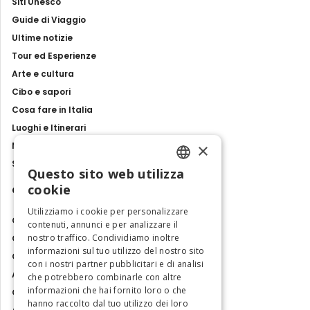
Siti Unesco
Guide di Viaggio
Ultime notizie
Tour ed Esperienze
Arte e cultura
Cibo e sapori
Cosa fare in Italia
Luoghi e Itinerari
×
Mostre, eventi e spettacoli
Storie e tradizioni
Questo sito web utilizza
ENGLISH
cookie
Contatti
ITALIAN
Utilizziamo i cookie per personalizzare
Chi siamo
contenuti, annunci e per analizzare il
nostro traffico. Condividiamo inoltre
Collabora con noi
informazioni sul tuo utilizzo del nostro sito
Contatti
con i nostri partner pubblicitari e di analisi
Ambasciatrice dell'Eccellenza
che potrebbero combinarle con altre
informazioni che hai fornito loro o che
Osservatorio Turismo
hanno raccolto dal tuo utilizzo dei loro