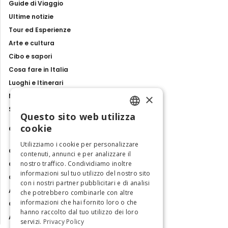
Guide di Viaggio
Ultime notizie
Tour ed Esperienze
Arte e cultura
Cibo e sapori
Cosa fare in Italia
Luoghi e Itinerari
×
Mostre, eventi e spettacoli
Storie e tradizioni
Questo sito web utilizza
ENGLISH
cookie
Contatti
ITALIAN
Utilizziamo i cookie per personalizzare
Chi siamo
contenuti, annunci e per analizzare il
nostro traffico. Condividiamo inoltre
Collabora con noi
informazioni sul tuo utilizzo del nostro sito
Contatti
con i nostri partner pubblicitari e di analisi
Ambasciatrice dell'Eccellenza
che potrebbero combinarle con altre
informazioni che hai fornito loro o che
Osservatorio Turismo
hanno raccolto dal tuo utilizzo dei loro
Area Riservata
servizi.
Privacy Policy