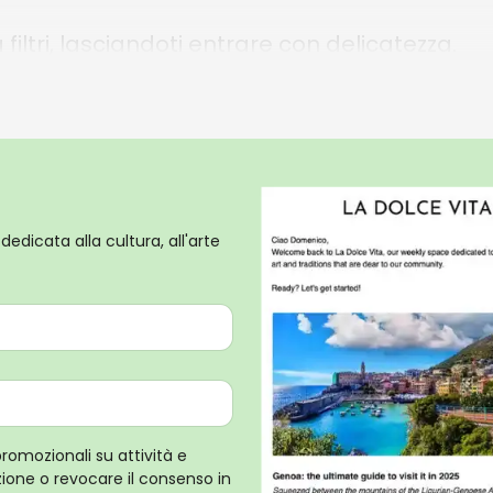
 filtri, lasciandoti entrare con delicatezza.
he non ti hanno mai raccontato con
Unconven
rigu
.
dedicata alla cultura, all'arte
promozionali su attività e
rizione o revocare il consenso in