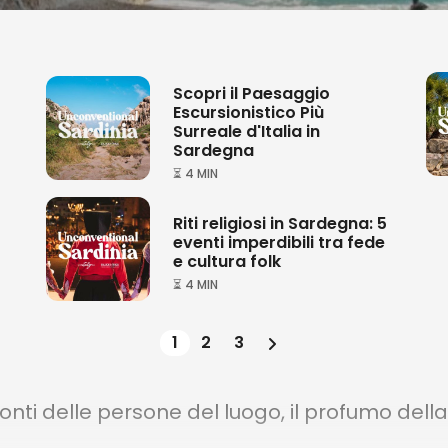
Scopri il Paesaggio
Escursionistico Più
Surreale d'Italia in
Sardegna
⏳ 4 MIN
Riti religiosi in Sardegna: 5
eventi imperdibili tra fede
e cultura folk
⏳ 4 MIN
1
2
3
conti delle persone del luogo, il profumo della