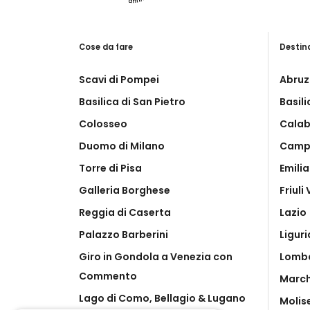
Cose da fare
Destin
Scavi di Pompei
Abruz
Basilica di San Pietro
Basil
Colosseo
Calab
Duomo di Milano
Camp
Torre di Pisa
Emili
Galleria Borghese
Friuli
Reggia di Caserta
Lazio
Palazzo Barberini
Liguri
Giro in Gondola a Venezia con
Lomb
Commento
Marc
Lago di Como, Bellagio & Lugano
Molis