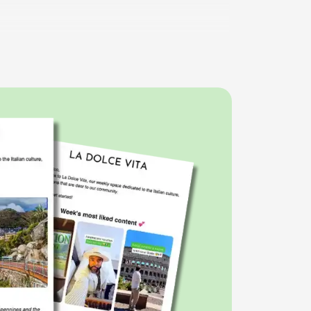
tional Sardinia,
la nuova