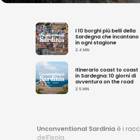
I 10 borghi più belli della
Sardegna che incantano
in ogni stagione
⏳ 4 MIN
Itinerario coast to coast
in Sardegna: 10 giorni di
avventura on the road
⏳ 5 MIN
Unconventional Sardinia
è i rac
dell'isola.