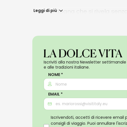
E’ la Sardegna che si rivela senza
Leggi di più
Vieni a scoprire una Sardegna c
rubrica di Visit Italy con
Salude&T
Iscriviti alla nostra Newsletter settimanale 
e alle tradizioni italiane.
NOME *
EMAIL *
Iscrivendoti, accetti di ricevere email 
consigli di viaggio. Puoi annullare l'isc