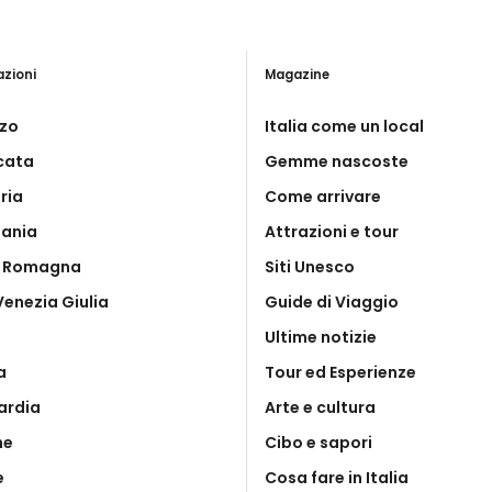
azioni
Magazine
zo
Italia come un local
icata
Gemme nascoste
ria
Come arrivare
ania
Attrazioni e tour
a Romagna
Siti Unesco
 Venezia Giulia
Guide di Viaggio
Ultime notizie
a
Tour ed Esperienze
ardia
Arte e cultura
he
Cibo e sapori
e
Cosa fare in Italia