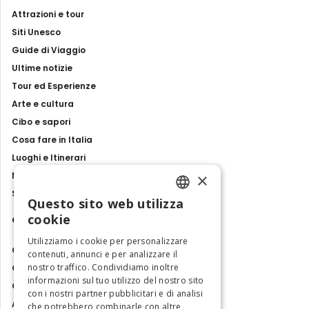
Attrazioni e tour
Siti Unesco
Guide di Viaggio
Ultime notizie
Tour ed Esperienze
Arte e cultura
Cibo e sapori
Cosa fare in Italia
Luoghi e Itinerari
×
Mostre, eventi e spettacoli
Storie e tradizioni
Questo sito web utilizza
ENGLISH
cookie
Contatti
ITALIAN
Utilizziamo i cookie per personalizzare
Chi siamo
contenuti, annunci e per analizzare il
nostro traffico. Condividiamo inoltre
Collabora con noi
informazioni sul tuo utilizzo del nostro sito
Contatti
con i nostri partner pubblicitari e di analisi
Ambasciatrice dell'Eccellenza
che potrebbero combinarle con altre