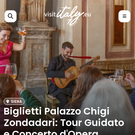
SIENA
Biglietti Palazzo Chigi
Zondadari: Tour Guidato
e Concerto d'Opera