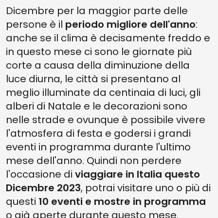
3. DAL FUTURISMO ALL'ARTE VIRTUALE
Dicembre per la maggior parte delle
persone è il
periodo migliore dell'anno
:
2. WILLIAM KENTRIDGE. YOU WHOM I COULD NOT SAVE
anche se il clima è decisamente freddo e
1. COPPA DEL MONDO DI SCI ALPINO MASCHILE 2023/2024
in questo mese ci sono le giornate più
EVENTI E MOSTRE IN ITALIA: SCEGLI LE TUE PROSSIME DESTINAZIONI
corte a causa della diminuzione della
PER QUESTO DICEMBRE
luce diurna, le città si presentano al
meglio illuminate da centinaia di luci, gli
alberi di Natale e le decorazioni sono
nelle strade e ovunque è possibile vivere
l'atmosfera di festa e godersi i grandi
eventi in programma durante l'ultimo
mese dell'anno. Quindi non perdere
l'occasione di
viaggiare in Italia questo
Dicembre 2023
, potrai visitare uno o più di
questi
10 eventi e mostre in programma
o già aperte durante questo mese.