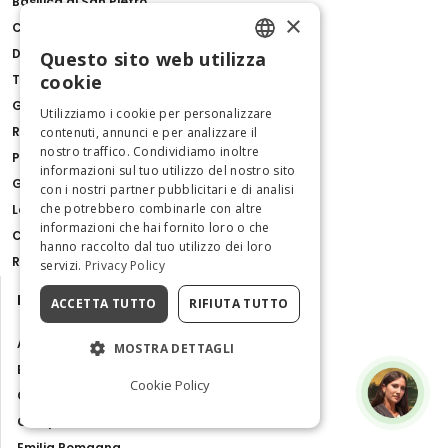
Basilica di San Pietro
×
Colosseo
Duomo di Milano
Questo sito web utilizza
ENGLISH
cookie
Torre di Pisa
Galleria Borghese
ITALIAN
Utilizziamo i cookie per personalizzare
Reggia di Caserta
contenuti, annunci e per analizzare il
nostro traffico. Condividiamo inoltre
Palazzo Barberini
informazioni sul tuo utilizzo del nostro sito
Giro in Gondola a Venezia con Commento
con i nostri partner pubblicitari e di analisi
che potrebbero combinarle con altre
Lago di Como, Bellagio & Lugano da Milano
informazioni che hai fornito loro o che
Catacombe di San Gennaro
hanno raccolto dal tuo utilizzo dei loro
Ravenna Pass
servizi.
Privacy Policy
Destinazioni
ACCETTA TUTTO
RIFIUTA TUTTO
Abruzzo
MOSTRA DETTAGLI
Basilicata
Cookie Policy
Calabria
Campania
Emilia Romagna