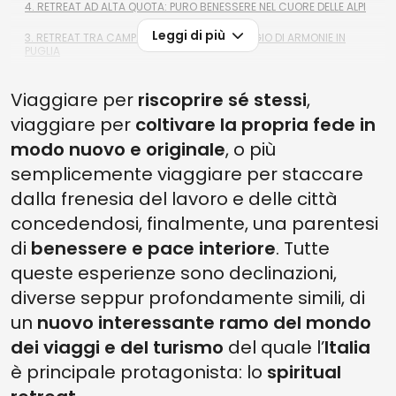
4. RETREAT AD ALTA QUOTA: PURO BENESSERE NEL CUORE DELLE ALPI
Leggi di più
3. RETREAT TRA CAMPAGNA E MARE: UN VIAGGIO DI ARMONIE IN
PUGLIA
2. RETREAT DI RIPOSO: PIENO COMFORT PER ANIMA E CORPO IN
Viaggiare per
UMBRIA
riscoprire sé stessi
,
viaggiare per
coltivare la propria fede in
1. RETREAT IN MOVIMENTO: TUTTA LA MAGIA DEI CAMMINI
ATTRAVERSANDO L’ITALIA
modo nuovo e originale
, o più
semplicemente viaggiare per staccare
DOMANDE FREQUENTI SUGLI SPIRITUAL RETREAT IN ITALIA
dalla frenesia del lavoro e delle città
1. QUANTO DURA IN GENERE UNO SPIRITUAL RETREAT E QUALI
ATTIVITÀ INCLUDE?
concedendosi, finalmente, una parentesi
di
benessere e pace interiore
. Tutte
2. ESISTONO RITIRI SPIRITUALI IN ITALIA PER CHI NON HA ESPERIENZA
DI MEDITAZIONE?
queste esperienze sono declinazioni,
3. QUANTO COSTA PARTECIPARE A UNO SPIRITUAL RETREAT IN
diverse seppur profondamente simili, di
ITALIA?
un
nuovo interessante ramo del mondo
4. COME SCEGLIERE IL RITIRO SPIRITUALE PIÙ ADATTO ALLE PROPRIE
dei viaggi e del turismo
del quale l’
Italia
ESIGENZE?
è principale protagonista: lo
spiritual
5. SERVE PREPARARE QUALCOSA IN PARTICOLARE PRIMA DI
PARTECIPARE A UNO SPIRITUAL RETREAT?