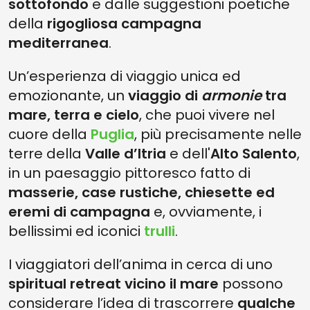
sottofondo
e dalle suggestioni poetiche
della
rigogliosa campagna
mediterranea
.
Un’esperienza di viaggio unica ed
emozionante, un
viaggio di
armonie
tra
mare, terra e cielo
, che puoi vivere nel
cuore della
Puglia
, più precisamente nelle
terre della
Valle d’Itria
e dell'
Alto Salento
,
in un paesaggio pittoresco fatto di
masserie, case rustiche, chiesette ed
eremi di campagna
e, ovviamente, i
bellissimi ed iconici
trulli
.
I viaggiatori dell’anima in cerca di uno
spiritual retreat vicino il mare
possono
considerare l’idea di trascorrere
qualche