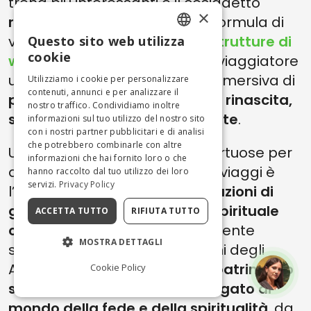
trend più interessanti è il cosiddetto
×
retreat di riposo
, ovvero una formula di
viaggio proposta da
relais e strutture di
Questo sito web utilizza
ENGLISH
cookie
wellness retreat
per offrire al viaggiatore
ITALIAN
un’esperienza completa ed immersiva di
Utilizziamo i cookie per personalizzare
contenuti, annunci e per analizzare il
pieno comfort, purificazione e rinascita,
nostro traffico. Condividiamo inoltre
sia per il corpo che per la mente
.
informazioni sul tuo utilizzo del nostro sito
con i nostri partner pubblicitari e di analisi
che potrebbero combinarle con altre
Una delle regioni italiane più virtuose per
informazioni che hai fornito loro o che
questa peculiare categoria di viaggi è
hanno raccolto dal tuo utilizzo dei loro
servizi.
Privacy Policy
l’
Umbria
, in particolare
destinazioni di
grande impatto simbolico e spirituale
ACCETTA TUTTO
RIFIUTA TUTTO
come Assisi
, una terra dolcemente
MOSTRA DETTAGLI
sospesa tra le colline e i boschi degli
Appennini, con un vastissimo
patrimonio
Cookie Policy
storico, artistico e culturale legato al
mondo della fede e della spiritualità
, da