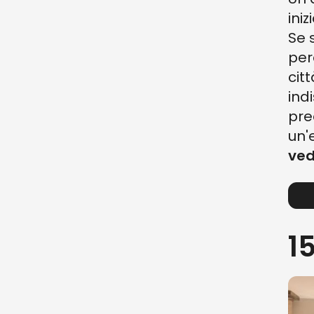
ini
Se 
per
citt
ind
pre
un'
ved
1