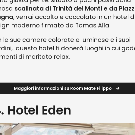
lta giusta per te: situato a pochi passi dalla
mosa
scalinata di Trinità dei Monti e da Piazz
agna
, verrai accolto e coccolato in un hotel d
ign moderno firmato da Tomas Alìa.
 le sue camere colorate e luminose e i suoi
rdini, questo hotel ti donerà luoghi in cui god
enti di meritato relax.
Maggiori informazioni su Room Mate Filippo
4. Hotel Eden