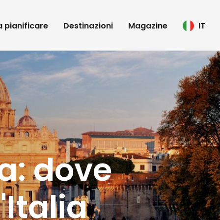
 a pianificare
Destinazioni
Magazine
IT
ma: dove
Italia