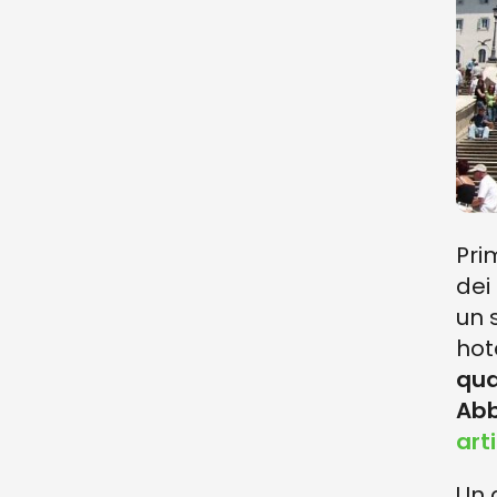
Pri
dei
un 
hot
qua
Abb
art
Un 