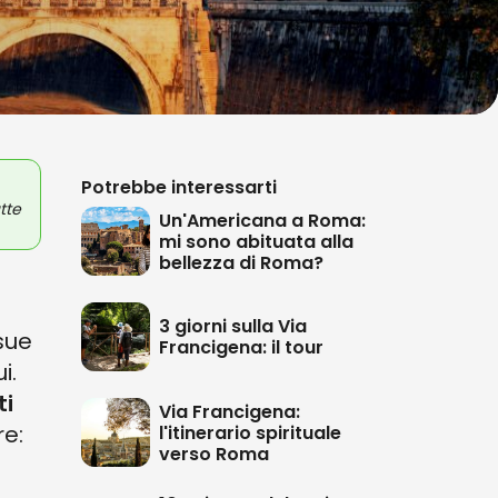
Potrebbe interessarti
tte
Un'Americana a Roma:
mi sono abituata alla
bellezza di Roma?
3 giorni sulla Via
sue
Francigena: il tour
i.
ti
Via Francigena:
re:
l'itinerario spirituale
verso Roma