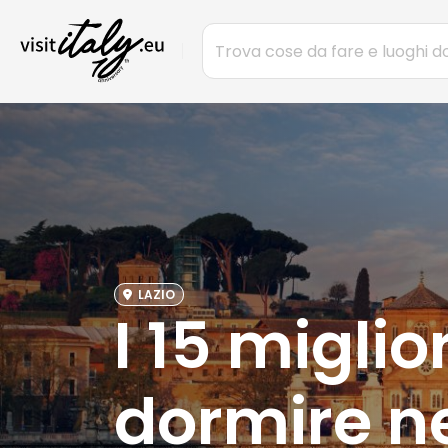
LAZIO
I 15 migli
dormire ne