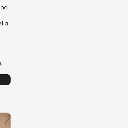
rno.
lla
a.