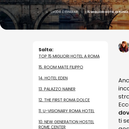
...
...
LUOGHI E ITINERARI
I 15 MIGLIORI HOTEL DI ROMA
Salta:
TOP 15 MIGLIORI HOTEL A ROMA
15. ROOM MATE FILIPPO
14. HOTEL EDEN
Anc
inc
13. PALAZZO NAINER
str
12. THE FIRST ROMA DOLCE
Ecc
11. U-VISIONARY ROMA HOTEL
dov
ti 
10. NEW GENERATION HOSTEL
ROME CENTER
god