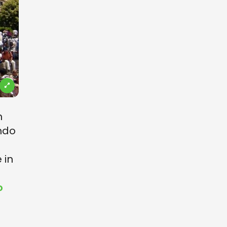
n
ando
 in
o