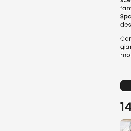
sce
fa
Sp
des
Con
gia
mom
1