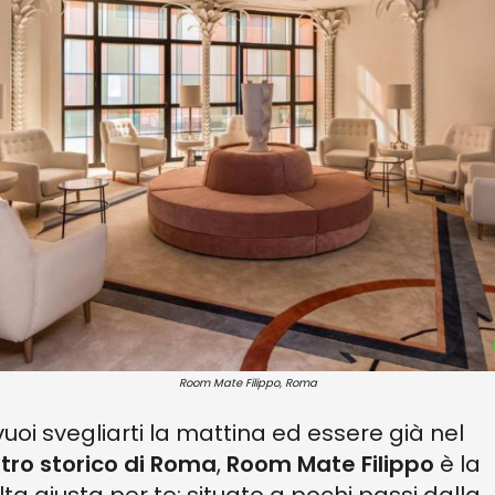
Room Mate Filippo, Roma
vuoi svegliarti la mattina ed essere già nel
tro storico di Roma
,
Room Mate Filippo
è la