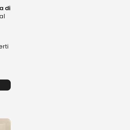
a di
al
erti