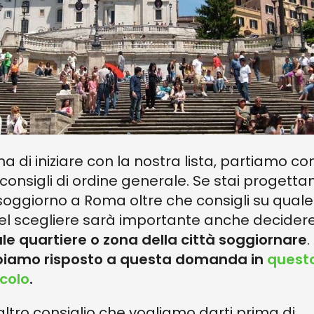
ma di iniziare con la nostra lista, partiamo co
 consigli di ordine generale. Se stai progett
soggiorno a Roma oltre che consigli su quale
el scegliere sarà importante anche decidere
le quartiere o zona della città soggiornare
.
iamo risposto a questa domanda in
quest
icolo
.
altro consiglio che vogliamo darti prima di