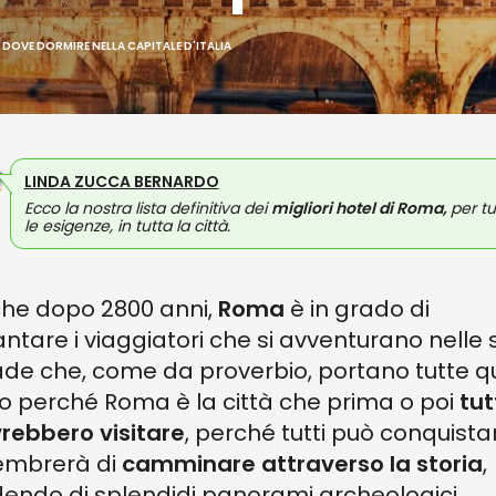
: DOVE DORMIRE NELLA CAPITALE D'ITALIA
LINDA ZUCCA BERNARDO
Ecco la nostra lista definitiva dei
migliori hotel di Roma,
per tu
le esigenze, in tutta la città.
he dopo 2800 anni,
Roma
è in grado di
antare i viaggiatori che si avventurano nelle 
ade che, come da proverbio, portano tutte qu
o perché Roma è la città che prima o poi
tut
rebbero visitare
, perché tutti può conquista
sembrerà di
camminare attraverso la storia
,
endo di splendidi panorami archeologici