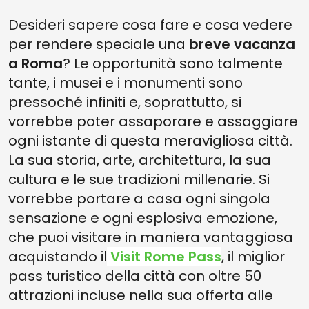
5. PASSEGGIA LUNGO IL FIUME CHE HA VISTO SORGERE LA CITTÀ
Desideri sapere cosa fare e cosa vedere
4. METTERE LA MANO NEL TOMBINO PIÙ FAMOSO DELLA CITTÀ,
per rendere speciale una
breve vacanza
FULCRO DI UN’ANTICA LEGGENDA
a Roma
?
Le opportunità sono talmente
3. ASSAPORA UNO DEI PIATTI PIÙ GUSTOSI DELLA TRADIZIONE
tante, i musei e i monumenti sono
ROMANA
pressoché infiniti e, soprattutto, si
2. AMMIRA UNO DEI PANORAMI PIÙ INCREDIBILI DELLA CITTÀ
vorrebbe poter assaporare e assaggiare
1. TRASCORRI LA SERATA PIÙ INDIMENTICABILE A TRASTEVERE
ogni istante di questa meravigliosa città.
ECCO ALTRI 5 SPUNTI PER SCOPRIRE LA CITTÀ
La sua storia, arte, architettura, la sua
cultura e le sue tradizioni millenarie. Si
5. ESPLORA LE MERAVIGLIE DELL'ANTICO COLLE SACRO
vorrebbe portare a casa ogni singola
4. VISITA IL MERCATO AGRICOLO PIÙ FRIZZANTE DELLA CITTÀ
sensazione e ogni esplosiva emozione,
3. COSA VEDERE PER LA TUA BREVE VACANZA A ROMA SE NON LA
che puoi visitare in maniera vantaggiosa
SUA BASILICA PIÙ IMPORTANTE?
acquistando il
Visit Rome Pass
, il miglior
2. PASSEGGIA TRA I CAPOLAVORI DI CANOVA E BERNINI
pass turistico della città con oltre 50
1. BRINDA ALLA CITTÀ CON UN APERITIVO IN UNO DEI SUOI QUARTIERI
attrazioni incluse nella sua offerta alle
PIÙ VIVACI