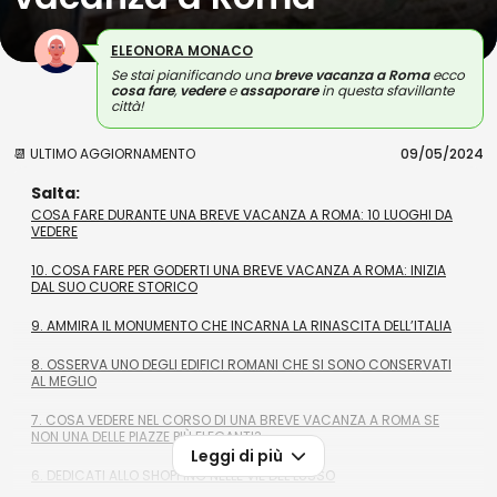
ELEONORA MONACO
Se stai pianificando una
breve vacanza a Roma
ecco
cosa fare
,
vedere
e
assaporare
in questa sfavillante
città!
📆 ULTIMO AGGIORNAMENTO
09/05/2024
Salta:
COSA FARE DURANTE UNA BREVE VACANZA A ROMA: 10 LUOGHI DA
VEDERE
10. COSA FARE PER GODERTI UNA BREVE VACANZA A ROMA: INIZIA
DAL SUO CUORE STORICO
9. AMMIRA IL MONUMENTO CHE INCARNA LA RINASCITA DELL’ITALIA
8. OSSERVA UNO DEGLI EDIFICI ROMANI CHE SI SONO CONSERVATI
AL MEGLIO
7. COSA VEDERE NEL CORSO DI UNA BREVE VACANZA A ROMA SE
NON UNA DELLE PIAZZE PIÙ ELEGANTI?
Leggi di più
6. DEDICATI ALLO SHOPPING NELLE VIE DEL LUSSO