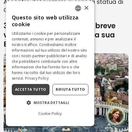
Al centro del piazzale si erge la statua di
×
Giordano Bruno.
Questo sito web utilizza
ENGLISH
cookie
3. Cosa vedere per la tua breve
ITALIAN
vacanza a Roma se non la sua
Utilizziamo i cookie per personalizzare
contenuti, annunci e per analizzare il
Basilica più importante?
nostro traffico. Condividiamo inoltre
informazioni sul tuo utilizzo del nostro sito
con i nostri partner pubblicitari e di analisi
che potrebbero combinarle con altre
informazioni che hai fornito loro o che
hanno raccolto dal tuo utilizzo dei loro
servizi.
Privacy Policy
ACCETTA TUTTO
RIFIUTA TUTTO
MOSTRA DETTAGLI
Cookie Policy