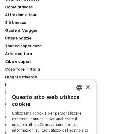
Come arrivare
Attrazioni e tour
Siti Unesco
Guide di Viaggio
Ultime notizie
Tour ed Esperienze
Arte e cultura
Cibo e sapori
Cosa fare in Italia
Luoghi e Itinerari
×
Mostre, eventi e spettacoli
Storie e tradizioni
Questo sito web utilizza
ENGLISH
cookie
Contatti
ITALIAN
Utilizziamo i cookie per personalizzare
Chi siamo
contenuti, annunci e per analizzare il
nostro traffico. Condividiamo inoltre
Collabora con noi
informazioni sul tuo utilizzo del nostro sito
Contatti