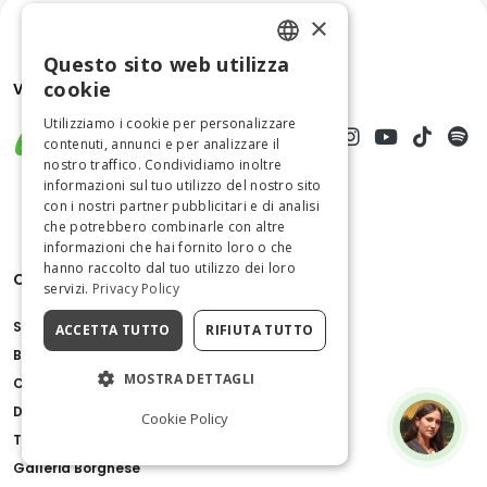
×
Questo sito web utilizza
ENGLISH
cookie
ITALIAN
Utilizziamo i cookie per personalizzare
contenuti, annunci e per analizzare il
nostro traffico. Condividiamo inoltre
informazioni sul tuo utilizzo del nostro sito
con i nostri partner pubblicitari e di analisi
che potrebbero combinarle con altre
informazioni che hai fornito loro o che
hanno raccolto dal tuo utilizzo dei loro
Cose da fare
servizi.
Privacy Policy
Scavi di Pompei
ACCETTA TUTTO
RIFIUTA TUTTO
Basilica di San Pietro
MOSTRA DETTAGLI
Colosseo
Duomo di Milano
Cookie Policy
Torre di Pisa
Galleria Borghese