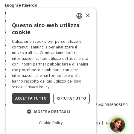
Luoghi e Itinerari
×
Mostre, eventi e spettacoli
Storie e tradizioni
Questo sito web utilizza
ENGLISH
cookie
Contatti
ITALIAN
Utilizziamo i cookie per personalizzare
Chi siamo
contenuti, annunci e per analizzare il
nostro traffico. Condividiamo inoltre
Collabora con noi
informazioni sul tuo utilizzo del nostro sito
Contatti
con i nostri partner pubblicitari e di analisi
Ambasciatrice dell'Eccellenza
che potrebbero combinarle con altre
informazioni che hai fornito loro o che
Osservatorio Turismo
hanno raccolto dal tuo utilizzo dei loro
Area Riservata
servizi.
Privacy Policy
ACCETTA TUTTO
RIFIUTA TUTTO
Visit Italy Srl | Via Filippo Argelati, 10, 20143 Milano | P.IVA 08368951219 |
Capitale Sociale 50.000€
MOSTRA DETTAGLI
Cookie Policy
INFORMATIVA SULLA PRIVACY
|
COOKIE POLICY
|
TERMINI E
CONDIZIONI
|
TRASPARENZA