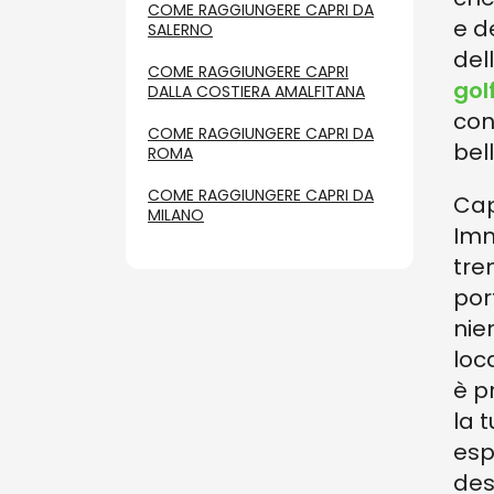
COME RAGGIUNGERE CAPRI DA
e d
SALERNO
del
COME RAGGIUNGERE CAPRI
gol
DALLA COSTIERA AMALFITANA
con 
COME RAGGIUNGERE CAPRI DA
bel
ROMA
COME RAGGIUNGERE CAPRI DA
Cap
MILANO
Imm
tre
por
nie
loca
è p
la 
esp
des