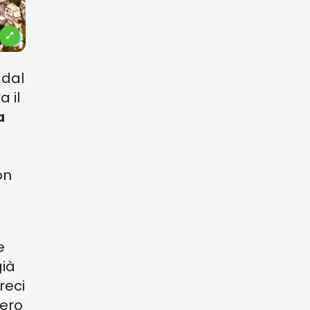
 dal
a il
a
on
e
già
reci
sero