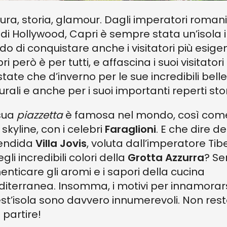
ura, storia, glamour. Dagli imperatori romani
i di Hollywood, Capri è sempre stata un’isola 
do di conquistare anche i visitatori più esigen
i però è per tutti, e affascina i suoi visitatori
state che d’inverno per le sue incredibili bell
urali e anche per i suoi importanti reperti stor
sua
piazzetta
è famosa nel mondo, così come
 skyline, con i celebri
Faraglioni
. E che dire de
endida
Villa Jovis
, voluta dall’imperatore Tibe
gli incredibili colori della
Grotta Azzurra
? Se
enticare gli aromi e i sapori della cucina
iterranea. Insomma, i motivi per innamorars
st’isola sono davvero innumerevoli. Non res
 partire!