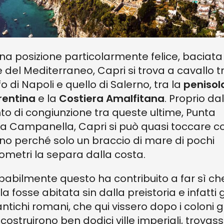
una posizione particolarmente felice, baciata
e del Mediterraneo, Capri si trova a cavallo tr
fo di Napoli e quello di Salerno, tra la
penisol
rentina
e la
Costiera Amalfitana
. Proprio dal
to di congiunzione tra queste ultime, Punta
la Campanella, Capri si può quasi toccare c
o perché solo un braccio di mare di pochi
lometri la separa dalla costa.
babilmente questo ha contribuito a far sì ch
ola fosse abitata sin dalla preistoria e infatti 
 antichi romani, che qui vissero dopo i coloni g
i costruirono ben dodici ville imperiali, trovas