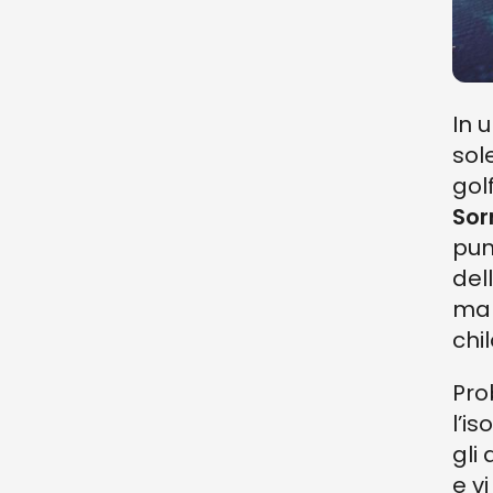
In 
sol
gol
Sor
pun
del
man
chi
Pro
l’is
gli
e v