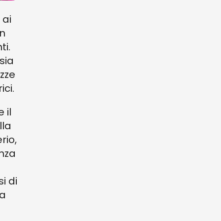
 ai
in
ti.
 sia
ezze
ici.
 il
lla
rio,
nza
i di
ta