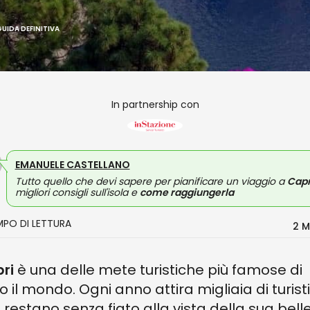
GUIDA DEFINITIVA
In partnership con
EMANUELE CASTELLANO
Tutto quello che devi sapere per pianificare un viaggio a
Capr
migliori consigli sull'isola e
come raggiungerla
MPO DI LETTURA
2 M
pri
è una delle mete turistiche più famose di
to il mondo. Ogni anno attira migliaia di turisti
 restano senza fiato alla vista della sua bell