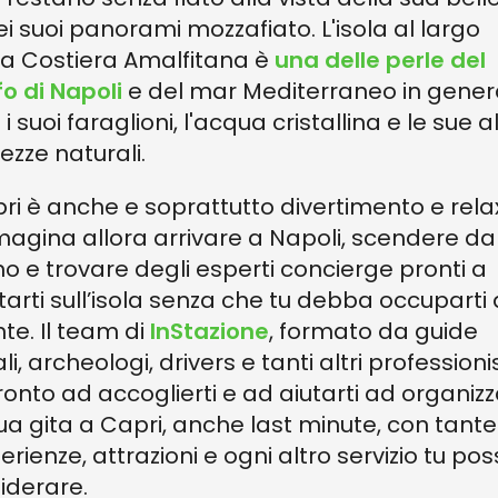
ei suoi panorami mozzafiato. L'isola al largo
la Costiera Amalfitana è
una delle perle del
fo di Napoli
e del mar Mediterraneo in gener
i suoi faraglioni, l'acqua cristallina e le sue a
lezze naturali.
ri è anche e soprattutto divertimento e rela
agina allora arrivare a Napoli, scendere da
no e trovare degli esperti concierge pronti a
tarti sull’isola senza che tu debba occuparti 
nte. Il team di
InStazione
, formato da guide
li, archeologi, drivers e tanti altri professionis
ronto ad accoglierti e ad aiutarti ad organiz
tua gita a Capri, anche last minute, con tante
erienze, attrazioni e ogni altro servizio tu po
iderare.