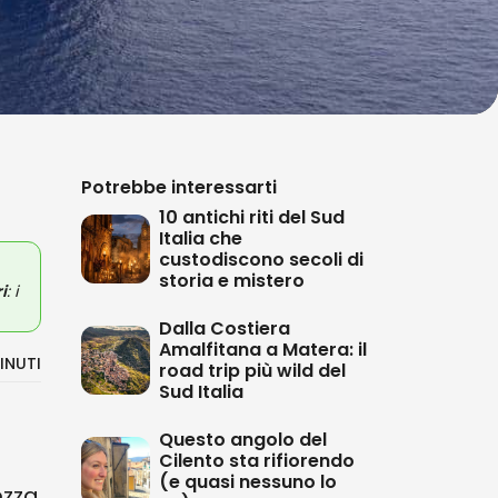
Potrebbe interessarti
10 antichi riti del Sud
Italia che
custodiscono secoli di
storia e mistero
i
: i
Dalla Costiera
Amalfitana a Matera: il
INUTI
road trip più wild del
Sud Italia
Questo angolo del
Cilento sta rifiorendo
(e quasi nessuno lo
ezza