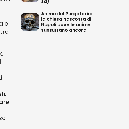
sa)
Anime del Purgatorio:
la chiesa nascosta di
ale
Napoli dove le anime
sussurrano ancora
ltre
x.
l
di
ti,
zare
ssa