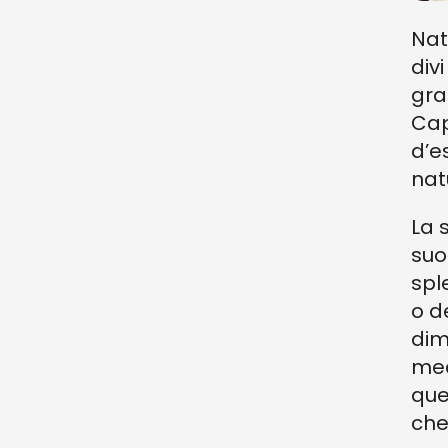
Nat
div
gra
Capr
d’e
nat
La 
suo
spl
o de
dim
med
que
che