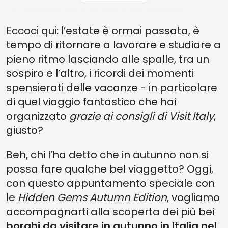
5. UN BORGO DA SOGNO TRA TERRA E MARE: ROSETO DEGLI
ABRUZZI
Eccoci qui: l’estate è ormai passata, è
4. SANTA MARIA DI CERRATE, UNA SPLENDIDA ABBAZIA NEL CUORE
tempo di ritornare a lavorare e studiare a
DEL SALENTO
pieno ritmo lasciando alle spalle, tra un
3. TRENTINARA, LA TERRAZZA SUL CILENTO
sospiro e l’altro, i ricordi dei momenti
2. FACCIA A FACCIA CON I GIGANTI A SPEZZANO DELLA SILA
spensierati delle vacanze - in particolare
di quel viaggio fantastico che hai
1. NICOLOSI, IL PAESE SORTO SULLE PENDICI DI UN VULCANO
organizzato
grazie ai consigli di Visit Italy
,
giusto?
Beh, chi l’ha detto che in autunno non si
possa fare qualche bel viaggetto? Oggi,
con questo appuntamento speciale con
le
Hidden Gems Autumn Edition
, vogliamo
accompagnarti alla scoperta dei più bei
borghi da visitare in autunno in Italia nel