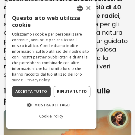
×
oltre 350 anni addirittura alti più di 40
metri e larghi fino a 2 metri alle radici
,
Questo sito web utilizza
ENGLISH
sono un’attrazione eccezionale per gli
cookie
amanti dell’escursionismo nella natura
ITALIAN
Utilizziamo i cookie per personalizzare
più viva. Goditi un fantastico tour guidato
contenuti, annunci e per analizzare il
nostro traffico. Condividiamo inoltre
per i sentieri del parco nella favolosa
informazioni sul tuo utilizzo del nostro sito
atmosfera autunnale e ammira la
con i nostri partner pubblicitari e di analisi
che potrebbero combinarle con altre
magnificenza di questi alberi
, i veri
informazioni che hai fornito loro o che
signori di questa regione.
hanno raccolto dal tuo utilizzo dei loro
servizi.
Privacy Policy
1. Nicolosi, il paese sorto sulle
ACCETTA TUTTO
RIFIUTA TUTTO
pendici di un vulcano
MOSTRA DETTAGLI
Cookie Policy