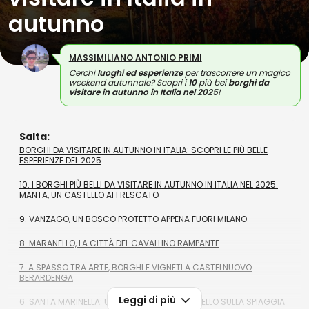
autunno
MASSIMILIANO ANTONIO PRIMI
Cerchi
luoghi ed esperienze
per trascorrere un magico
weekend autunnale? Scopri i
10
più bei
borghi da
visitare in autunno in Italia nel 2025
!
Salta:
BORGHI DA VISITARE IN AUTUNNO IN ITALIA: SCOPRI LE PIÙ BELLE
ESPERIENZE DEL 2025
10. I BORGHI PIÙ BELLI DA VISITARE IN AUTUNNO IN ITALIA NEL 2025:
MANTA, UN CASTELLO AFFRESCATO
9. VANZAGO, UN BOSCO PROTETTO APPENA FUORI MILANO
8. MARANELLO, LA CITTÀ DEL CAVALLINO RAMPANTE
7. A SPASSO TRA ARTE, BORGHI E VIGNETI A CASTELNUOVO
BERARDENGA
Leggi di più
6. SANTA MARINELLA: UN AFFASCINANTE CASTELLO SULLA SPIAGGIA