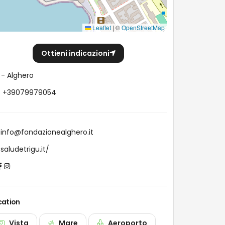
Leaflet
|
©
OpenStreetMap
Ottieni indicazioni
- Alghero
+39079979054
info@fondazionealghero.it
saludetrigu.it/
cation
Vista
Mare
Aeroporto