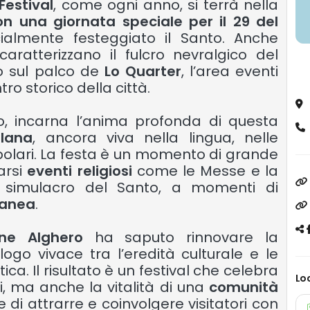
Festival
, come ogni anno, si terrà nella
 una giornata speciale per il 29 del
icialmente festeggiato il Santo. Anche
caratterizzano il fulcro nevralgico del
o sul palco de
Lo Quarter
, l’area eventi
ro storico della città.
o, incarna l’anima profonda di questa
alana
, ancora viva nella lingua, nelle
opolari. La festa è un momento di grande
arsi
eventi religiosi
come le Messe e la
l simulacro del Santo, a momenti di
ranea
.
one Alghero
ha saputo rinnovare la
ogo vivace tra l’eredità culturale e le
ca. Il risultato è un festival che celebra
Lo
li, ma anche la vitalità di una
comunità
 di attrarre e coinvolgere visitatori con