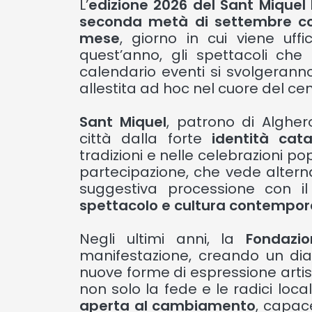
L’
edizione 2026 del Sant Miquel 
seconda metà di settembre con
mese
, giorno in cui viene uff
quest’anno, gli spettacoli che 
calendario eventi si svolgerann
allestita ad hoc nel cuore del cent
Sant Miquel
, patrono di Algher
città dalla forte
identità cat
tradizioni e nelle celebrazioni p
partecipazione, che vede altern
suggestiva processione con i
spettacolo e cultura contempo
Negli ultimi anni, la
Fondazi
manifestazione, creando un dial
nuove forme di espressione artisti
non solo la fede e le radici loca
aperta al cambiamento
, capace