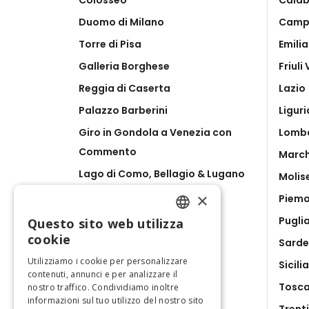
Colosseo
Calab
Duomo di Milano
Camp
Torre di Pisa
Emili
Galleria Borghese
Friuli
Reggia di Caserta
Lazio
Palazzo Barberini
Liguri
Giro in Gondola a Venezia con
Lomb
Commento
Marc
Lago di Como, Bellagio & Lugano
Molis
da Milano
×
Piem
Catacombe di San Gennaro
Pugli
Questo sito web utilizza
ENGLISH
Ravenna Pass
cookie
Sard
ITALIAN
Utilizziamo i cookie per personalizzare
Sicilia
contenuti, annunci e per analizzare il
Tosc
nostro traffico. Condividiamo inoltre
informazioni sul tuo utilizzo del nostro sito