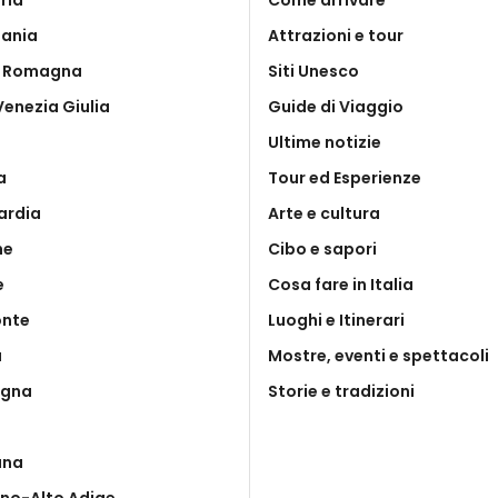
ria
Come arrivare
ania
Attrazioni e tour
a Romagna
Siti Unesco
 Venezia Giulia
Guide di Viaggio
Ultime notizie
a
Tour ed Esperienze
ardia
Arte e cultura
he
Cibo e sapori
e
Cosa fare in Italia
onte
Luoghi e Itinerari
a
Mostre, eventi e spettacoli
egna
Storie e tradizioni
ana