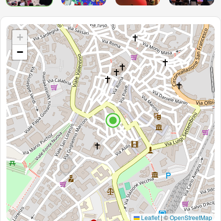
+
−
Leaflet
|
©
OpenStreetMap