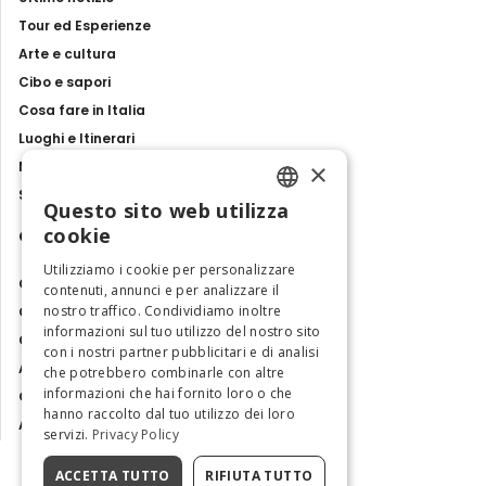
Tour ed Esperienze
Arte e cultura
Cibo e sapori
Cosa fare in Italia
Luoghi e Itinerari
×
Mostre, eventi e spettacoli
Storie e tradizioni
Questo sito web utilizza
ENGLISH
cookie
Contatti
ITALIAN
Utilizziamo i cookie per personalizzare
Chi siamo
contenuti, annunci e per analizzare il
nostro traffico. Condividiamo inoltre
Collabora con noi
informazioni sul tuo utilizzo del nostro sito
Contatti
con i nostri partner pubblicitari e di analisi
Ambasciatrice dell'Eccellenza
che potrebbero combinarle con altre
informazioni che hai fornito loro o che
Osservatorio Turismo
hanno raccolto dal tuo utilizzo dei loro
Area Riservata
servizi.
Privacy Policy
ACCETTA TUTTO
RIFIUTA TUTTO