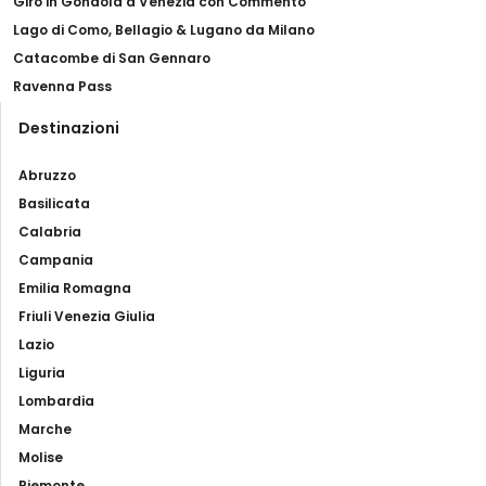
Giro in Gondola a Venezia con Commento
Lago di Como, Bellagio & Lugano da Milano
Catacombe di San Gennaro
Ravenna Pass
Destinazioni
Abruzzo
Basilicata
Calabria
Campania
Emilia Romagna
Friuli Venezia Giulia
Lazio
Liguria
Lombardia
Marche
Molise
Piemonte