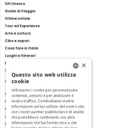
Siti Unesco
Guide di Viaggio
Ultime notizie
Tour ed Esperienze
Arte e cultura
Cibo e sapori
Cosa fare in Italia
Luoghi e Itinerari
×
Mostre, eventi e spettacoli
Storie e tradizioni
Questo sito web utilizza
ENGLISH
cookie
Contatti
ITALIAN
Utilizziamo i cookie per personalizzare
Chi siamo
contenuti, annunci e per analizzare il
nostro traffico. Condividiamo inoltre
Collabora con noi
informazioni sul tuo utilizzo del nostro sito
Contatti
con i nostri partner pubblicitari e di analisi
Ambasciatrice dell'Eccellenza
che potrebbero combinarle con altre
informazioni che hai fornito loro o che
Osservatorio Turismo