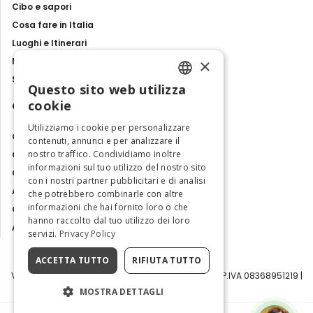
Cibo e sapori
Cosa fare in Italia
Luoghi e Itinerari
×
Mostre, eventi e spettacoli
Storie e tradizioni
Questo sito web utilizza
ENGLISH
cookie
Contatti
ITALIAN
Utilizziamo i cookie per personalizzare
Chi siamo
contenuti, annunci e per analizzare il
nostro traffico. Condividiamo inoltre
Collabora con noi
informazioni sul tuo utilizzo del nostro sito
Contatti
con i nostri partner pubblicitari e di analisi
Ambasciatrice dell'Eccellenza
che potrebbero combinarle con altre
informazioni che hai fornito loro o che
Osservatorio Turismo
hanno raccolto dal tuo utilizzo dei loro
Area Riservata
servizi.
Privacy Policy
ACCETTA TUTTO
RIFIUTA TUTTO
Visit Italy Srl | Via Filippo Argelati, 10, 20143 Milano | P.IVA 08368951219 |
Capitale Sociale 50.000€
MOSTRA DETTAGLI