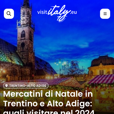
TRENTINO-ALTO ADIGE
Mercatini di Natale in
Trentino e Alto Adige:
quali visitare nel 2024