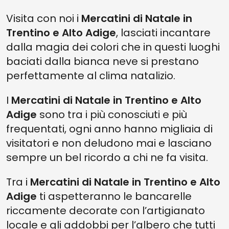
TRENTINO E ALTO ADIGE
Visita con noi i
Mercatini di Natale in
MERCATINI DI NATALE IN TRENTINO E ALTO ADIGE: DIN DON DAN A
VIPITENO
Trentino e Alto Adige
, lasciati incantare
MERCATINO DI NATALE SAN CANDIDO: TANTA TRADIZIONE E
dalla magia dei colori che in questi luoghi
NATURALEZZA
baciati dalla bianca neve si prestano
IL MAGICO MERCATINO SULLE RIVE DEL PASSIRIO PER ADULTI E
perfettamente al clima natalizio.
BAMBINI
MERCATINO DI NATALE DI CASTEL TIROLO: UN'ESPERIENZA “REGALE”
I
Mercatini di Natale in Trentino e Alto
Adige
sono tra i più conosciuti e più
MERCATINO DI NATALE DOBBIACO-TRE CIME: LE DELIZIE CULINARIE
SOTTO LE TRE CIME
frequentati, ogni anno hanno migliaia di
MERCATINO DI NATALE AL LAGO DI CAREZZA: UNA MAGIA NATALIZIA
visitatori e non deludono mai e lasciano
MOLTO SPECIALE
sempre un bel ricordo a chi ne fa visita.
MERCATINO DI NATALE DI BRAIES
Tra i
Mercatini di Natale in Trentino e Alto
Adige
ti aspetteranno le bancarelle
riccamente decorate con l’artigianato
locale e gli addobbi per l’albero che tutti