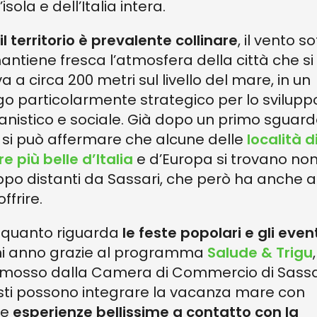
’isola e dell’Italia intera.
il territorio è prevalente collinare
, il vento so
antiene fresca l’atmosfera della città che si
va a circa 200 metri sul livello del mare, in un
go particolarmente strategico per lo svilupp
anistico e sociale. Già dopo un primo sguard
, si può affermare che alcune delle
località d
e più belle d’Italia
e d’Europa si trovano no
ppo distanti da Sassari, che però ha anche a
ffrire.
 quanto riguarda
le feste popolari e gli even
i anno grazie al programma
Salude & Trigu
,
mosso dalla Camera di Commercio di Sassari
isti possono integrare la vacanza mare con
le
esperienze bellissime a contatto con la