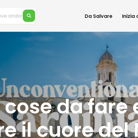
Da Salvare
Inizia
0 cose da fare
re il cuore del