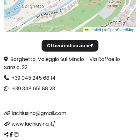
Leaflet
|
©
OpenStreetMap
Ottieni indicazioni
Borghetto, Valeggio Sul Mincio - Via Raffaello
Sanzio, 22
+39 045 245 68 14
+39 348 651 88 23
lachiusina@gmail.com
www.lachiusina.it/