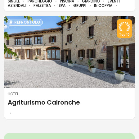
SINGLE
PARCHEGGIO
PISCINA
GIARDINO
EVENTI
AZIENDALI
PALESTRA
SPA
GRUPPI
IN COPPIA
REFRONTOLO
Top 10
HOTEL
Agriturismo Calronche