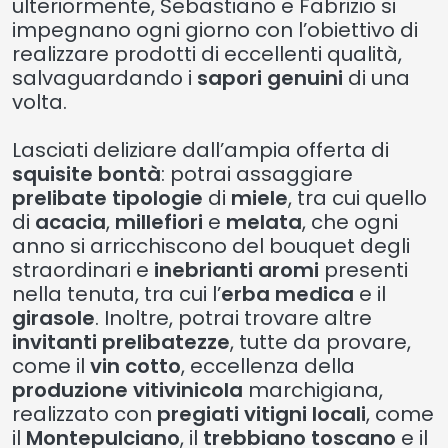
ulteriormente, Sebastiano e Fabrizio si
impegnano ogni giorno con l’obiettivo di
realizzare prodotti di eccellenti qualità,
salvaguardando i
sapori genuini
di una
volta.
Lasciati deliziare dall’ampia offerta di
squisite bontà
: potrai assaggiare
prelibate tipologie
di
miele
, tra cui quello
di
acacia
,
millefiori
e
melata
, che ogni
anno si arricchiscono del bouquet degli
straordinari e
inebrianti aromi
presenti
nella tenuta, tra cui l’
erba medica
e il
girasole
. Inoltre, potrai trovare altre
invitanti prelibatezze
, tutte da provare,
come il
vin cotto
, eccellenza della
produzione vitivinicola
marchigiana,
realizzato con
pregiati vitigni locali
, come
il
Montepulciano
, il
trebbiano toscano
e il