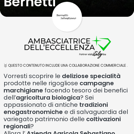
Bernetti
🥇 QUESTO CONTENUTO INCLUDE UNA COLLABORAZIONE COMMERCIALE .
Vorresti scoprire le
deliziose specialità
prodotte nelle rigogliose
campagne
marchigiane
facendo tesoro dei benefici
dell’
agricoltura biologica
? Sei
appassionato di antiche
tradizioni
enogastronomiche
e di salvaguardia del
variegato patrimonio delle
coltivazioni
regionali
?
Allora l’
Azienda Agricola Sebastiano