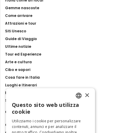
Italia come un local
Gemme nascoste
Come arrivare
Attrazioni e tour
Siti Unesco
Guide di Viaggio
Ultime notizie
Tour ed Esperienze
Arte e cultura
Cibo e sapori
Cosa fare in Italia
Luoghi e Itinerari
×
Mostre, eventi e spettacoli
Storie e tradizioni
Questo sito web utilizza
ENGLISH
cookie
Contatti
ITALIAN
Utilizziamo i cookie per personalizzare
Chi siamo
contenuti, annunci e per analizzare il
nostro traffico. Condividiamo inoltre
Collabora con noi