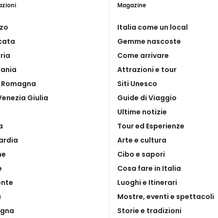
azioni
Magazine
zo
Italia come un local
icata
Gemme nascoste
ria
Come arrivare
ania
Attrazioni e tour
a Romagna
Siti Unesco
 Venezia Giulia
Guide di Viaggio
Ultime notizie
a
Tour ed Esperienze
ardia
Arte e cultura
he
Cibo e sapori
e
Cosa fare in Italia
onte
Luoghi e Itinerari
a
Mostre, eventi e spettacoli
egna
Storie e tradizioni