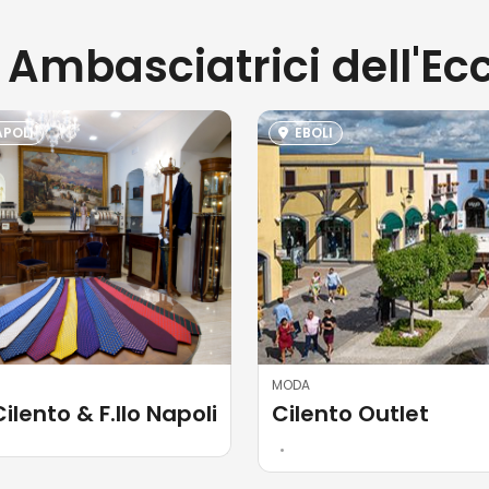
à Ambasciatrici dell'Ec
POLI
EBOLI
MODA
Cilento & F.llo Napoli
Cilento Outlet