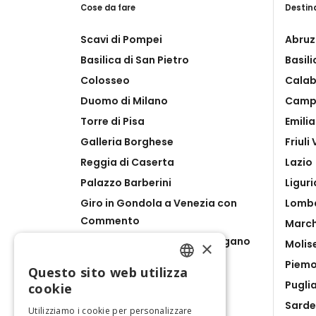
Cose da fare
Destin
Scavi di Pompei
Abruz
Basilica di San Pietro
Basil
Colosseo
Calab
Duomo di Milano
Camp
Torre di Pisa
Emili
Galleria Borghese
Friuli
Reggia di Caserta
Lazio
Palazzo Barberini
Liguri
Giro in Gondola a Venezia con
Lomb
Commento
Marc
Lago di Como, Bellagio & Lugano
Molis
×
da Milano
Piem
Questo sito web utilizza
Catacombe di San Gennaro
ENGLISH
Pugli
cookie
Ravenna Pass
Sard
ITALIAN
Utilizziamo i cookie per personalizzare