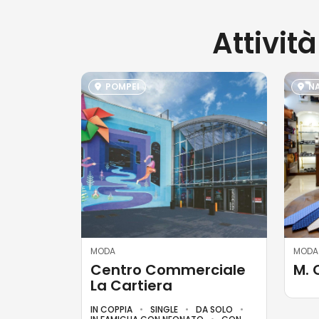
Attivit
POMPEI
NA
MODA
MODA
Centro Commerciale
M. 
La Cartiera
IN COPPIA
SINGLE
DA SOLO