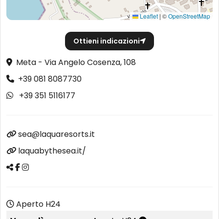
Leaflet
|
©
OpenStreetMap
Ottieni indicazioni
Meta - Via Angelo Cosenza, 108
+39 081 8087730
+39 351 5116177
sea@laquaresorts.it
laquabythesea.it/
Aperto H24