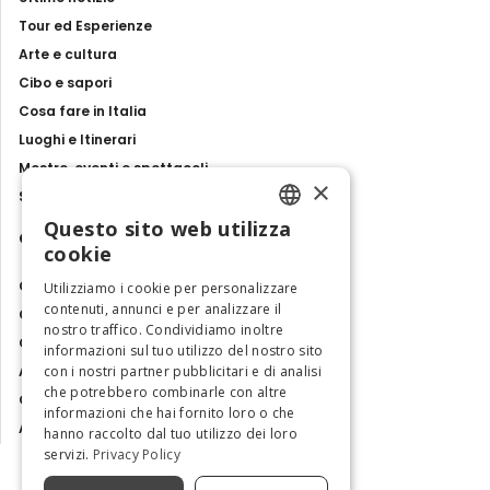
Tour ed Esperienze
Arte e cultura
Cibo e sapori
Cosa fare in Italia
Luoghi e Itinerari
Mostre, eventi e spettacoli
×
Storie e tradizioni
Questo sito web utilizza
Contatti
ENGLISH
cookie
ITALIAN
Chi siamo
Utilizziamo i cookie per personalizzare
contenuti, annunci e per analizzare il
Collabora con noi
nostro traffico. Condividiamo inoltre
Contatti
informazioni sul tuo utilizzo del nostro sito
con i nostri partner pubblicitari e di analisi
Ambasciatrice dell'Eccellenza
che potrebbero combinarle con altre
Osservatorio Turismo
informazioni che hai fornito loro o che
Area Riservata
hanno raccolto dal tuo utilizzo dei loro
servizi.
Privacy Policy