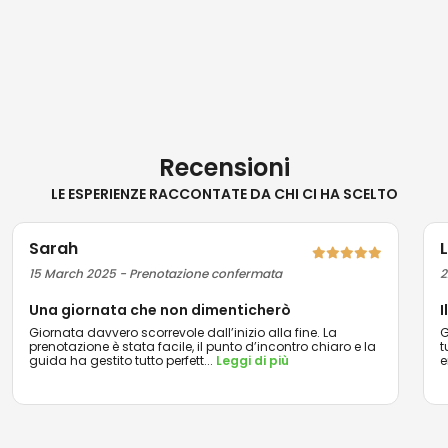
Recensioni
LE ESPERIENZE RACCONTATE DA CHI CI HA SCELTO
Sarah
15 March 2025 - Prenotazione confermata
2
Una giornata che non dimenticherò
I
Giornata davvero scorrevole dall’inizio alla fine. La
G
prenotazione è stata facile, il punto d’incontro chiaro e la
t
guida ha gestito tutto perfett
...
Leggi di più
e