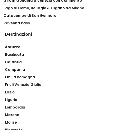
Giro in Gondola a Venezia con Commento
Lago di Como, Bellagio & Lugano da Milano
Catacombe di San Gennaro
Ravenna Pass
Destinazioni
Abruzzo
Basilicata
Calabria
Campania
Emilia Romagna
Friuli Venezia Giulia
Lazio
Liguria
Lombardia
Marche
Molise
Piemonte