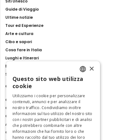
Siti Unesco
Guide di Viaggio
Ultime notizie
Tour ed Esperienze
Arte e cultura
Cibo e sapori
Cosa fare in Italia
Luoghi e Itinerari
×
Mostre, eventi e spettacoli
Storie e tradizioni
Questo sito web utilizza
ENGLISH
cookie
Contatti
ITALIAN
Utilizziamo i cookie per personalizzare
Chi siamo
contenuti, annunci e per analizzare il
nostro traffico. Condividiamo inoltre
Collabora con noi
informazioni sul tuo utilizzo del nostro sito
Contatti
con i nostri partner pubblicitari e di analisi
Ambasciatrice dell'Eccellenza
che potrebbero combinarle con altre
informazioni che hai fornito loro o che
Osservatorio Turismo
hanno raccolto dal tuo utilizzo dei loro