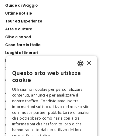
Guide di Viaggio
Ultime notizie
Tour ed Esperienze
Arte e cultura
Cibo e sapori
Cosa fare in Italia
Luoghi e Itinerari
×
Mostre, eventi e spettacoli
Storie e tradizioni
Questo sito web utilizza
ENGLISH
cookie
Contatti
ITALIAN
Utilizziamo i cookie per personalizzare
Chi siamo
contenuti, annunci e per analizzare il
nostro traffico. Condividiamo inoltre
Collabora con noi
informazioni sul tuo utilizzo del nostro sito
Contatti
con i nostri partner pubblicitari e di analisi
Ambasciatrice dell'Eccellenza
che potrebbero combinarle con altre
informazioni che hai fornito loro o che
Osservatorio Turismo
hanno raccolto dal tuo utilizzo dei loro
Area Riservata
servizi.
Privacy Policy