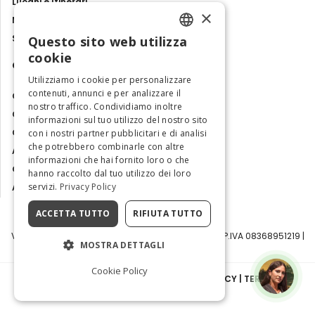
Luoghi e Itinerari
×
Mostre, eventi e spettacoli
Storie e tradizioni
Questo sito web utilizza
ENGLISH
cookie
Contatti
ITALIAN
Utilizziamo i cookie per personalizzare
contenuti, annunci e per analizzare il
Chi siamo
nostro traffico. Condividiamo inoltre
Collabora con noi
informazioni sul tuo utilizzo del nostro sito
Contatti
con i nostri partner pubblicitari e di analisi
che potrebbero combinarle con altre
Ambasciatrice dell'Eccellenza
informazioni che hai fornito loro o che
Osservatorio Turismo
hanno raccolto dal tuo utilizzo dei loro
servizi.
Privacy Policy
Area Riservata
ACCETTA TUTTO
RIFIUTA TUTTO
Visit Italy Srl | Via Filippo Argelati, 10, 20143 Milano | P.IVA 08368951219 |
MOSTRA DETTAGLI
Capitale Sociale 50.000€
Cookie Policy
INFORMATIVA SULLA PRIVACY
|
COOKIE POLICY
|
TERMINI E
CONDIZIONI
|
TRASPARENZA