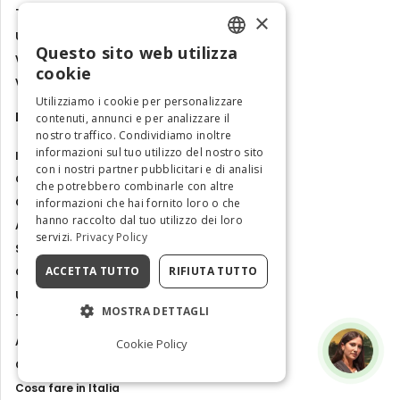
Trentino-Alto Adige
×
Umbria
Questo sito web utilizza
Valle d'Aosta
ENGLISH
cookie
Veneto
ITALIAN
Utilizziamo i cookie per personalizzare
Magazine
contenuti, annunci e per analizzare il
nostro traffico. Condividiamo inoltre
informazioni sul tuo utilizzo del nostro sito
Italia come un local
con i nostri partner pubblicitari e di analisi
Gemme nascoste
che potrebbero combinarle con altre
Come arrivare
informazioni che hai fornito loro o che
hanno raccolto dal tuo utilizzo dei loro
Attrazioni e tour
servizi.
Privacy Policy
Siti Unesco
ACCETTA TUTTO
RIFIUTA TUTTO
Guide di Viaggio
Ultime notizie
MOSTRA DETTAGLI
Tour ed Esperienze
Arte e cultura
Cookie Policy
Cibo e sapori
Cosa fare in Italia