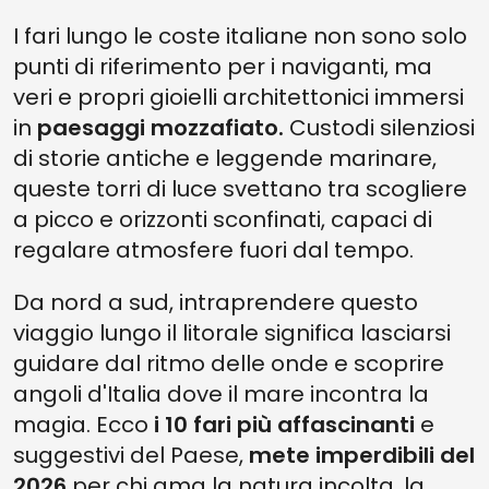
4 - FARO DI PUNTA PALASCIA (PUGLIA)
I fari lungo le coste italiane non sono solo
3 - FARO DI CAPO MURRO DI PORCO (SICILIA)
punti di riferimento per i naviganti, ma
2 - FARO DI PUNTA SECCA (SICILIA)
veri e propri gioielli architettonici immersi
1 - FARO DI PUNTA SOTTILE (FAVIGNANA, SICILIA)
in
paesaggi mozzafiato.
Custodi silenziosi
di storie antiche e leggende marinare,
queste torri di luce svettano tra scogliere
a picco e orizzonti sconfinati, capaci di
regalare atmosfere fuori dal tempo.
Da nord a sud, intraprendere questo
viaggio lungo il litorale significa lasciarsi
guidare dal ritmo delle onde e scoprire
angoli d'Italia dove il mare incontra la
magia. Ecco
i 10 fari più affascinanti
e
suggestivi del Paese,
mete imperdibili del
2026
per chi ama la natura incolta, la