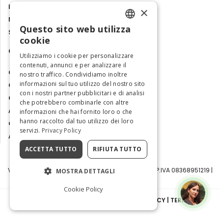
Luoghi e Itinerari
×
Mostre, eventi e spettacoli
Questo sito web utilizza
Storie e tradizioni
ENGLISH
cookie
Contatti
ITALIAN
Utilizziamo i cookie per personalizzare
contenuti, annunci e per analizzare il
Chi siamo
nostro traffico. Condividiamo inoltre
informazioni sul tuo utilizzo del nostro sito
Collabora con noi
con i nostri partner pubblicitari e di analisi
Contatti
che potrebbero combinarle con altre
Ambasciatrice dell'Eccellenza
informazioni che hai fornito loro o che
hanno raccolto dal tuo utilizzo dei loro
Osservatorio Turismo
servizi.
Privacy Policy
Area Riservata
ACCETTA TUTTO
RIFIUTA TUTTO
Visit Italy Srl | Via Filippo Argelati, 10, 20143 Milano | P.IVA 08368951219 |
MOSTRA DETTAGLI
Capitale Sociale 50.000€
Cookie Policy
INFORMATIVA SULLA PRIVACY
|
COOKIE POLICY
|
TERMINI E
CONDIZIONI
|
TRASPARENZA