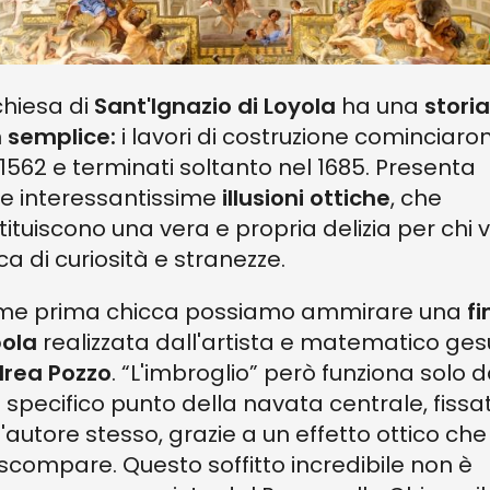
chiesa di
Sant'Ignazio di Loyola
ha una
storia
 semplice:
i lavori di costruzione cominciaro
 1562 e terminati soltanto nel 1685. Presenta
le interessantissime
illusioni ottiche
, che
tituiscono una vera e propria delizia per chi v
ca di curiosità e stranezze.
e prima chicca possiamo ammirare una
fi
ola
realizzata dall'artista e matematico ges
rea Pozzo
. “L'imbroglio” però funziona solo 
 specifico punto della navata centrale, fissa
l'autore stesso, grazie a un effetto ottico che
 scompare. Questo soffitto incredibile non è