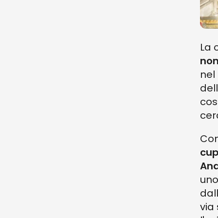
La 
non
nel
del
cos
cer
Com
cup
And
uno
dal
via