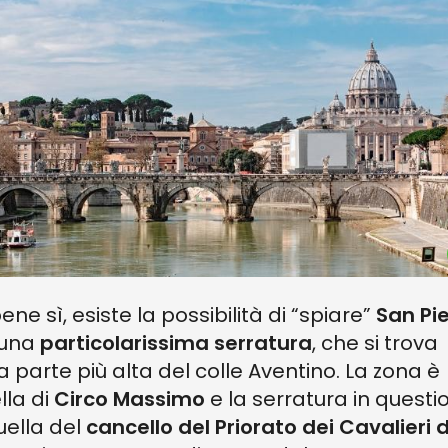
ene sì, esiste la possibilità di “spiare”
San Pi
 una
particolarissima serratura
, che si trova
la parte più alta del colle Aventino. La zona è
lla di
Circo Massimo
e la serratura in questi
uella del
cancello del Priorato dei Cavalieri d