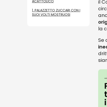
il C
ACATTOLICO
cir
1. PALAZZETTO ZUCCARI CON I
anc
SUOI VOLTI MOSTRUOSI
ori
la 
Se 
ine
dri
sia