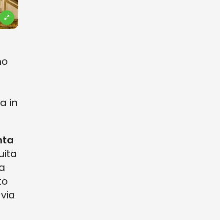
no
a in
nta
uita
da
to
 via