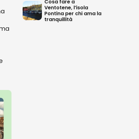
Cosa fare a
Ventotene, l’isola
ha
Pontina per chi ama la
tranquillità
oma
e