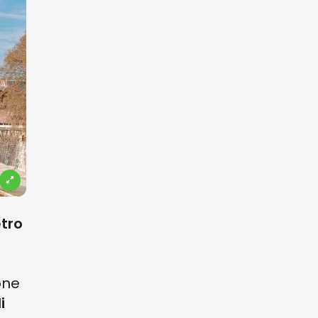
etro
one
i