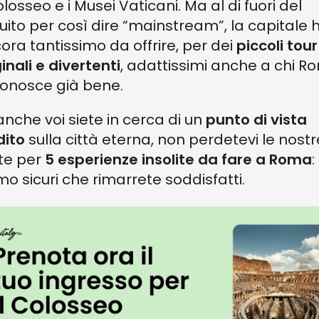
olosseo e i Musei Vaticani. Ma al di fuori del
cuito per così dire “mainstream”, la capitale 
ora tantissimo da offrire, per dei
piccoli tour
ginali e divertenti
, adattissimi anche a chi R
conosce già bene.
anche voi siete in cerca di un
punto di vista
dito
sulla città eterna, non perdetevi le nostr
tte per
5 esperienze insolite da fare a Roma
:
mo sicuri che rimarrete soddisfatti.