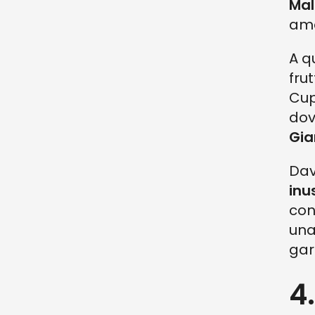
Mal
am
A q
fru
Cup
dov
Gia
Dav
inu
con
una
gar
4