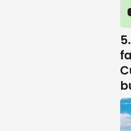
5
f
C
b