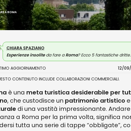
FARE A ROMA
CHIARA SPAZIANO
Esperienze insolite
da fare a
Roma
? Ecco 5 fantastiche dritte.
LTIMO AGGIORNAMENTO
12/09
UESTO CONTENUTO INCLUDE COLLABORAZIONI COMMERCIALI.
ma
è una
meta turistica desiderabile per tu
nno
, che custodisce un
patrimonio artistico
e
turale
di una vastità impressionante. Andare 
anza a Roma per la prima volta, significa no
dersi tutta una serie di tappe “obbligate”, 