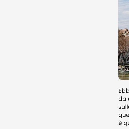
Ebb
da
sul
que
è q