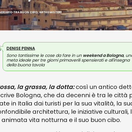
ERARIO TRA BUON CIBO, ARTE E MISTERI
DENISE PENNA
Sono tantissime le cose da fare in un
weekend a Bologna
, un
meta ideale per tre giorni primaverili spensierati e all'insegna
della buona tavola
rossa, la grassa, la dotta:
così un antico det
crive Bologna, che da decenni è tra le città 
e in Italia dai turisti per la sua vitalità, la su
nfondibile architettura, le iniziative culturali, 
 animata vita notturna e il suo buon cibo.