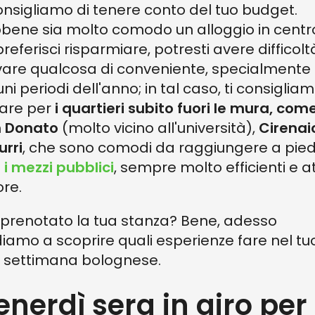
consigliamo di tenere conto del tuo budget.
bene sia molto comodo un alloggio in centr
preferisci risparmiare, potresti avere difficolt
vare qualcosa di conveniente, specialmente 
uni periodi dell'anno; in tal caso, ti consigliam
are per
i quartieri subito fuori le mura, com
 Donato
(molto vicino all'università),
Cirenai
urri
, che sono comodi da raggiungere a pied
n
i mezzi pubblici
, sempre molto efficienti e at
ore.
 prenotato la tua stanza? Bene, adesso
iamo a scoprire quali esperienze fare nel tu
e settimana bolognese.
enerdì sera in giro per 