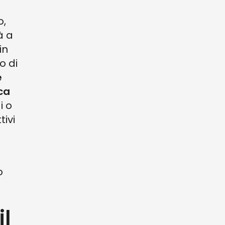
o,
à a
in
o di
e
ca
i o
tivi
o
il