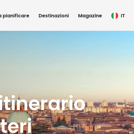
 a pianificare
Destinazioni
Magazine
IT
tinerario
teri