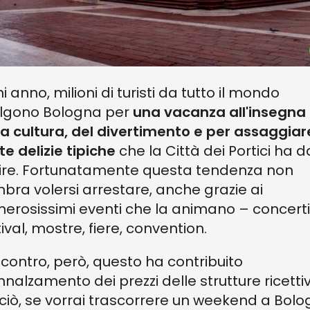
i anno, milioni di turisti da tutto il mondo
lgono Bologna per
una vacanza all'insegna
la cultura, del divertimento e per assaggiar
te delizie tipiche
che la Città dei Portici ha d
rire. Fortunatamente questa tendenza non
bra volersi arrestare, anche grazie ai
erosissimi eventi che la animano – concerti
tival, mostre, fiere, convention.
 contro, però, questo ha contribuito
'innalzamento dei prezzi delle strutture ricetti
ciò, se vorrai trascorrere un weekend a Bolo