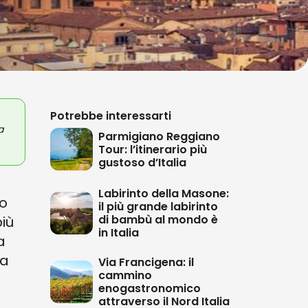
Potrebbe interessarti
a
Parmigiano Reggiano
Tour: l’itinerario più
gustoso d’Italia
Labirinto della Masone:
to
il più grande labirinto
di bambù al mondo è
più
in Italia
a
la
Via Francigena: il
cammino
enogastronomico
attraverso il Nord Italia