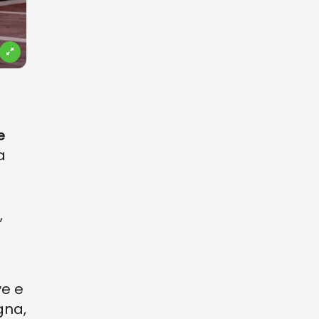
e
a
,
ve e
gna,