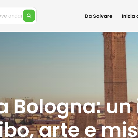
Da Salvare
Inizia
Bologna: un i
ibo, arte e mis