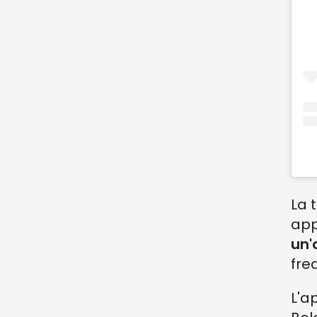
La 
app
un'
fre
L'a