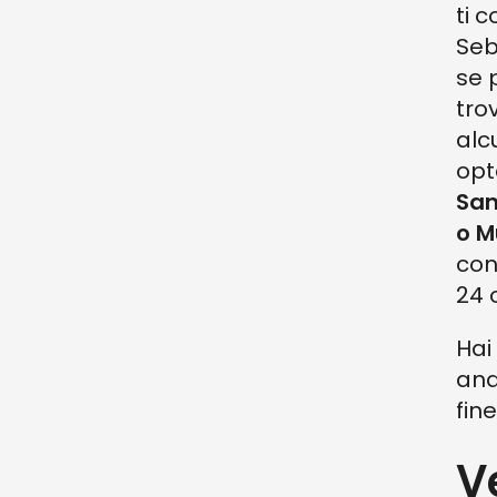
ti 
Seb
se 
tro
alc
opt
San
o M
co
24 
Hai
and
fin
V