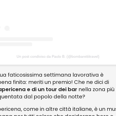
Un post condiviso da Paolo B. (@bombarettitravel)
tua faticosissima settimana lavorativa è
ena finita: meriti un premio! Che ne dici di
apericena e di un tour dei bar
nella zona più
quentata dal popolo della notte?
pericena, come in altre città italiane, è un mu