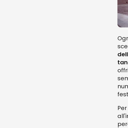
Ogn
sce
del
tan
off
sem
num
fes
Per
all
per