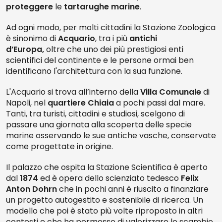
proteggere
le
tartarughe marine
.
Ad ogni modo, per molti cittadini la Stazione Zoologica
è sinonimo di
Acquario
, tra i più
antichi
d’Europa,
oltre che uno dei più prestigiosi enti
scientifici del continente e le persone ormai ben
identificano l'architettura con la sua funzione.
L'Acquario si trova all’interno della
Villa Comunale
di
Napoli, nel
quartiere Chiaia
a pochi passi dal mare.
Tanti, tra turisti, cittadini e studiosi, scelgono di
passare una giornata alla scoperta delle specie
marine osservando le sue antiche vasche, conservate
come progettate in origine.
Il palazzo che ospita la Stazione Scientifica è aperto
dal
1874
ed è opera dello scienziato tedesco
Felix
Anton Dohrn
che in pochi anni è riuscito a finanziare
un progetto autogestito e sostenibile di ricerca. Un
modello che poi è stato più volte riproposto in altri
contesti e che ha permesso di valorizzare lo scambio