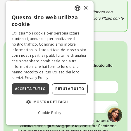
×
LORENA CALISE
Scrivo e creo contenuti per il web. Collaboro con
Questo sito web utilizza
aziende e redazioni giornalistiche. Esploro l’Italia con le
ENGLISH
cookie
parole per Visit Italy e Visit Naples.
ITALIAN
Utilizziamo i cookie per personalizzare
contenuti, annunci e per analizzare il
nostro traffico. Condividiamo inoltre
informazioni sul tuo utilizzo del nostro sito
con i nostri partner pubblicitari e di analisi
che potrebbero combinarle con altre
Iscriviti alla nostra Newsletter settimanale dedicata alla
informazioni che hai fornito loro o che
cultura, all'arte e alle tradizioni italiane.
hanno raccolto dal tuo utilizzo dei loro
NOME *
servizi.
Privacy Policy
ACCETTA TUTTO
RIFIUTA TUTTO
EMAIL *
MOSTRA DETTAGLI
Cookie Policy
Iscrivendoti, accetti di ricevere email promozionali su
attività e consigli di viaggio. Puoi annullare l'iscrizione